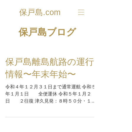
保戸島.com
​保戸島ブログ
保戸島離島航路の運行
情報〜年末年始〜
令和４年１２月３１日まで通常運航 令和５
年１月１日 全便運休 令和５年１月２
日 ２往復 津久見発：８時５０分・１４
時２０分 保戸島発：９時４０分・１５時３
０分 ＊小荷物、貨物の運搬は、行いませ
ん。 ＊保戸島の乗船券販売所はお休みしま
すので、保戸島発の乗船券は船内で購入し...