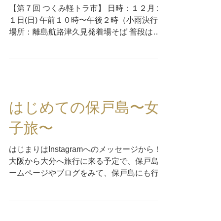
【第７回 つくみ軽トラ市】 日時：１２月１
１日(日) 午前１０時〜午後２時（小雨決行）
場所：離島航路津久見発着場そば 普段は保
戸島でしか、買うことができない『保戸島う
まいもん』を、津久見で販売しますので、是
非お越しください。 【保戸の味】販売一覧...
はじめての保戸島〜女
子旅〜
はじまりはInstagramへのメッセージから！
大阪から大分へ旅行に来る予定で、保戸島ホ
ームページやブログをみて、保戸島にも行っ
てみたいので、情報がほしいということだっ
た。 はじめは一人で訪れる予定だったが、
保戸島観光の詳しい情報を伝えているうち
に、、、...