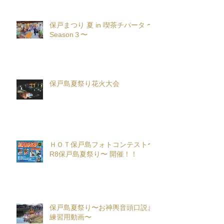
保戸まつり 夏 in 喫茶チパータ 〜
Season３〜
保戸島夏祭り花火大会
ＨＯＴ保戸島フォトコンテスト〜
R8保戸島夏祭り〜 開催！！
保戸島夏祭り〜お神輿音頭口説き
練習用動画〜