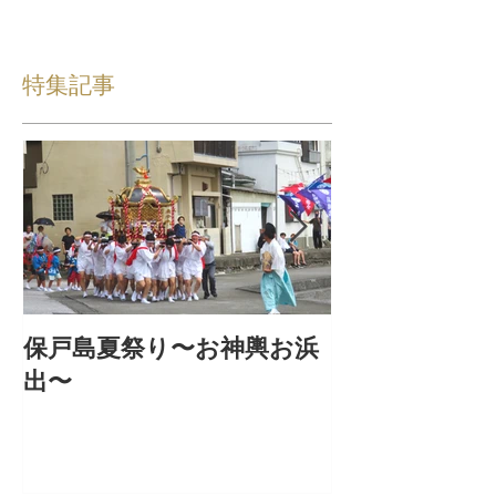
特集記事
保戸島夏祭り〜お神輿お浜
『保戸フラ』
出〜
集！