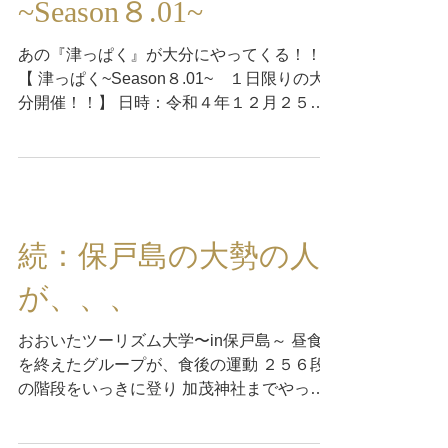
~Season８.01~
あの『津っぱく』が大分にやってくる！！
【 津っぱく~Season８.01~ １日限りの大
分開催！！】 日時：令和４年１２月２５日
（日） １０：００〜１５：００ 場所：まち
なかビューロ（席数：１０席程度） （大分
市府内町２丁目４番２１号 井原ビル１階）...
続：保戸島の大勢の人
が、、、
おおいたツーリズム大学〜in保戸島～ 昼食
を終えたグループが、食後の運動 ２５６段
の階段をいっきに登り 加茂神社までやって
来ました お参りの仕方は、二礼二拍手一礼
です 正面から⇒左側⇒後ろ側⇒右側⇒再び