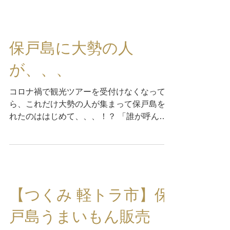
正面へ 神様の背後で手を叩くのは失礼なの
で、後ろ側では二拍手はせず、二礼...
保戸島に大勢の人
が、、、
コロナ禍で観光ツアーを受付けなくなってか
ら、これだけ大勢の人が集まって保戸島を訪
れたのははじめて、、、！？ 「誰が呼ん
だ？」「いったい何の集まりだったの？」
と、島内で話題になっていたようです。 ２
つのグループに分かれて保戸島を散策！ 散
策中に見つけたのは、仔猫ちゃんでした...
【つくみ 軽トラ市】保
戸島うまいもん販売