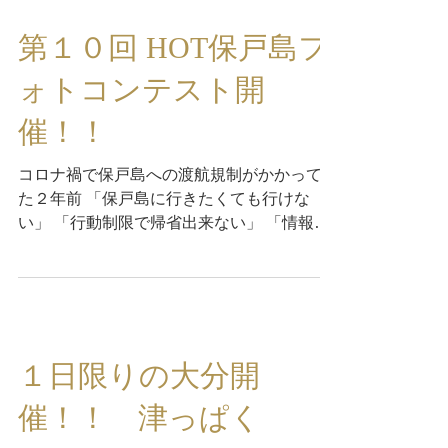
第１０回 HOT保戸島フ
ォトコンテスト開
催！！
コロナ禍で保戸島への渡航規制がかかってい
た２年前 「保戸島に行きたくても行けな
い」 「行動制限で帰省出来ない」 「情報発
信もまともに出来ない」 このままでは、保
戸島から心が離れてしまうんではないか！？
「どうにかしなければ！」 「何か出来るこ
とはないか？」...
１日限りの大分開
催！！ 津っぱく