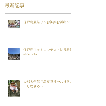
最新記事
保戸島夏祭り〜お神輿お浜出〜
保戸島フォトコンテスト結果報告
~Part21~
令和８年保戸島夏祭り〜お神輿お
下りなさる〜