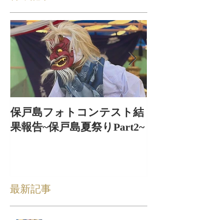
保戸島フォトコンテスト結
保戸島夏祭り
果報告~保戸島夏祭りPart2~
出〜
最新記事