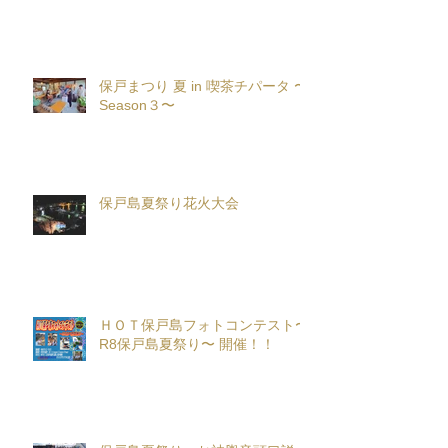
保戸まつり 夏 in 喫茶チパータ 〜
Season３〜
保戸島夏祭り花火大会
ＨＯＴ保戸島フォトコンテスト〜
R8保戸島夏祭り〜 開催！！