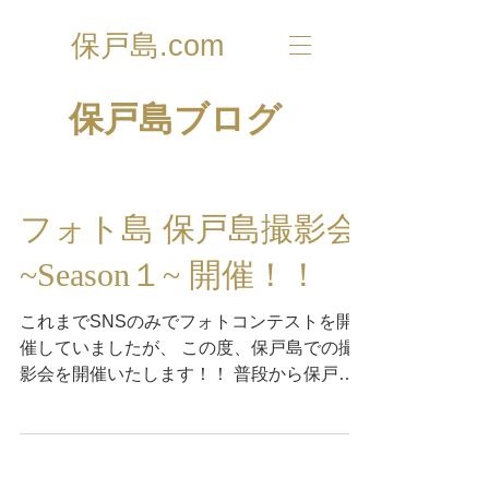
保戸島.com
​保戸島ブログ
フォト島 保戸島撮影会
~Season１~ 開催！！
これまでSNSのみでフォトコンテストを開
催していましたが、 この度、保戸島での撮
影会を開催いたします！！ 普段から保戸島
の撮影をしている『保戸島の輪−ほとのわ』
が、あなたが撮りたいと思う保戸島の撮影を
サポートします。 この機会に、友達、仲間
を誘って撮影会に参加してみませんか...