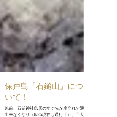
保戸島『石鎚山』につ