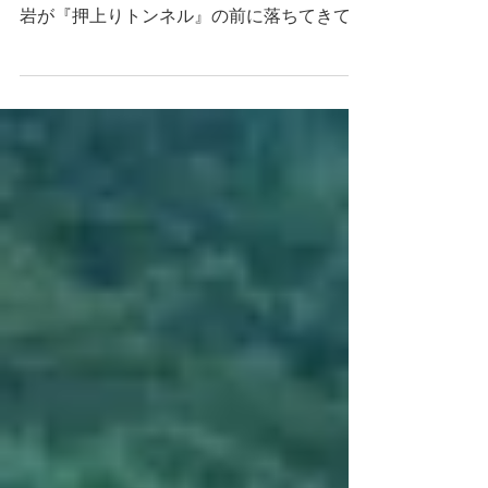
いて！
以前、石鎚神社鳥居のすぐ先が崖崩れで通行
出来なくなり（8/25現在も通行止）、巨大な
岩が『押上りトンネル』の前に落ちてきてい
ました。 今年、落石があっても道路に落ち
てこないように防壁を作ってもらいました。
【８月２５日現在】...