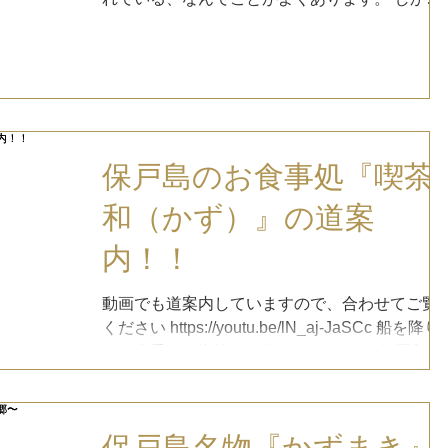
し、周りにさえぎる物がないということは、突
風の吹くときは、その影響をもろにうけます。
そんなときは、狭い路地を通って移動します。..
保戸島のお食事処『喫茶
和（かず）』の道案
内！！
動画でも道案内していますので、合わせてご覧
ください https://youtu.be/lN_aj-JaSCc 船を降り
たら右手に、海沿いを進んでください 保戸島小
学校横の家の間を通ります 保戸島小学校の門を
まっすぐ さらにまっすぐ行くと 右手に かず食
があります！！...
保戸島名物『かずまき』