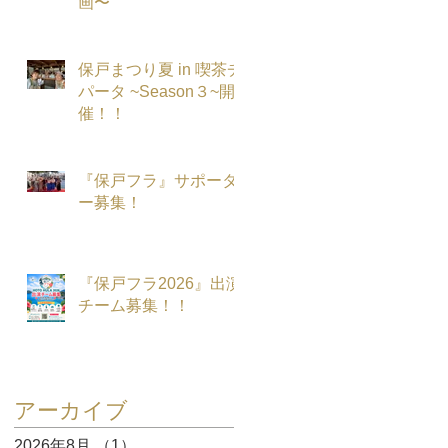
画〜
保戸まつり夏 in 喫茶チ
パータ ~Season３~開
催！！
『保戸フラ』サポータ
ー募集！
『保戸フラ2026』出演
チーム募集！！
アーカイブ
2026年8月
（1）
1件の記事