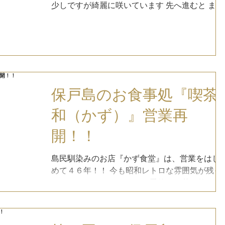
少しですが綺麗に咲いています 先へ進むと まだ
まだ咲きそうにありません カーブを曲がると 満
開でした！ メインのあじさいロードは 奥は満開
手前はまだまだこれから...
保戸島のお食事処『喫茶
和（かず）』営業再
開！！
島民馴染みのお店『かず食堂』は、営業をはじ
めて４６年！！ 今も昭和レトロな雰囲気が残っ
ています。 カウンターには季節のお花が飾って
あります。 テーブル席もあります。 朝早くから
作る『かずまんじゅう』は観光客だけじゃな
く、島民にも大人気です。...