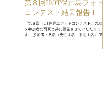
第８回HOT保戸島フォト
コンテスト結果報告！
『第８回 HOT保戸島フォトコンテスト』の結果
を参加者の写真と共に報告させていただきま
す。 参加者：５名（男性４名、不明１名） アン
ケート協力者：２名 投稿回数：７回 投稿写真：
２３枚 景品贈呈予定：３名 【アンケート調査〜
情報一部公開】 ＃保戸島でしたいこと...