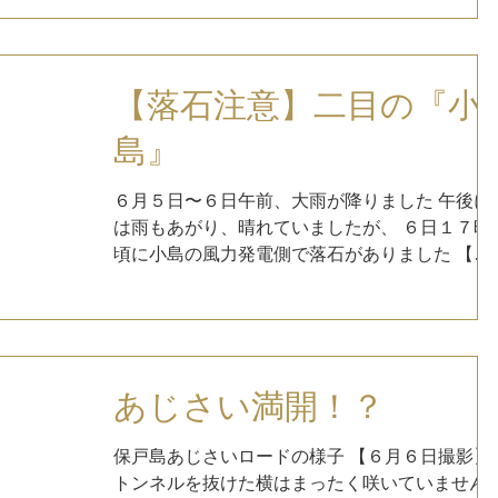
シムシします。...
【落石注意】二目の『小
島』
６月５日〜６日午前、大雨が降りました 午後に
は雨もあがり、晴れていましたが、 ６日１７時
頃に小島の風力発電側で落石がありました 【落
石箇所の様子】 木の根っこが岩の隙間で成長し
て持ち上げられた岩が雨の影響で落下した模様
岩や木が海中まで落下していました...
あじさい満開！？
保戸島あじさいロードの様子 【６月６日撮影】
トンネルを抜けた横はまったく咲いていません