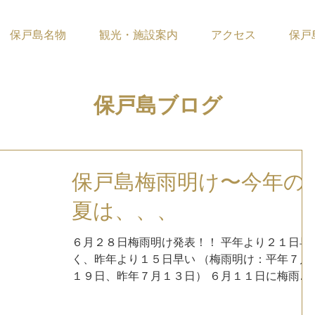
保戸島名物
観光・施設案内
アクセス
保戸
​保戸島ブログ
保戸島梅雨明け〜今年の
夏は、、、
６月２８日梅雨明け発表！！ 平年より２１日早
く、昨年より１５日早い （梅雨明け：平年７月
１９日、昨年７月１３日） ６月１１日に梅雨入
りしてから、１７日間と史上最短となりまし
た。 更に、６月での梅雨明けは観測史上初！ 梅