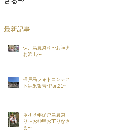
さる〜
最新記事
保戸島夏祭り〜お神輿
お浜出〜
保戸島フォトコンテス
ト結果報告~Part21~
令和８年保戸島夏祭
り〜お神輿お下りなさ
る〜