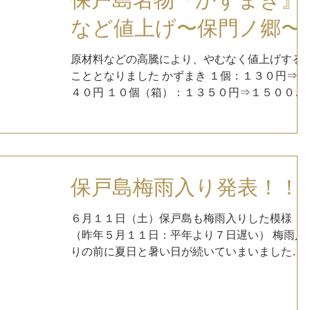
など値上げ〜保門ノ郷〜
原材料などの高騰により、やむなく値上げする
こととなりました かずまき １個：１３０円⇒１
４０円 １０個（箱）：１３５０円⇒１５００円
レモンケーキ １個：１６０円 １０個（箱）：１
６５０円⇒１７００円 ドーナツ １個：１６０円
１０個（箱）：１６５０円⇒１７００円...
保戸島梅雨入り発表！！
６月１１日（土）保戸島も梅雨入りした模様
（昨年５月１１日：平年より７日遅い） 梅雨入
りの前に夏日と暑い日が続いていまいました
が、今年の梅雨は、平年より降水量が多く、気
温は高くなる予報となっています。 曇りや雨の
スッキリしない天気でも、気温は高くなり、ム