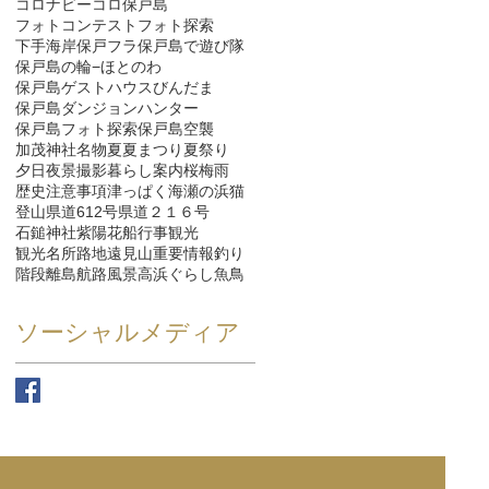
コロナ
ビーコロ保戸島
フォトコンテスト
フォト探索
下手海岸
保戸フラ
保戸島で遊び隊
保戸島の輪−ほとのわ
保戸島ゲストハウスびんだま
保戸島ダンジョンハンター
保戸島フォト探索
保戸島空襲
加茂神社
名物
夏
夏まつり
夏祭り
夕日
夜景
撮影
暮らし
案内
桜
梅雨
歴史
注意事項
津っぱく
海
瀬の浜
猫
登山
県道612号
県道２１６号
石鎚神社
紫陽花
船
行事
観光
観光名所
路地
遠見山
重要情報
釣り
階段
離島航路
風景
高浜ぐらし
魚
鳥
ソーシャルメディア