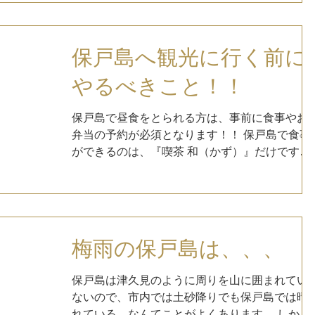
雨期間降水量（6/11~6/27）：168.5㎜...
保戸島へ観光に行く前に
やるべきこと！！
保戸島で昼食をとられる方は、事前に食事やお
弁当の予約が必須となります！！ 保戸島で食事
ができるのは、『喫茶 和（かず）』だけです。
（令和４年６月時点） 完全予約制なので、前日
までにご予約ください。 TEL：0972-87-2456...
梅雨の保戸島は、、、
保戸島は津久見のように周りを山に囲まれてい
ないので、市内では土砂降りでも保戸島では晴
れている、なんてことがよくあります。 しか