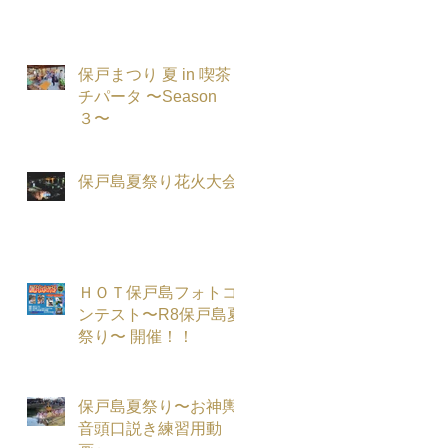
.
保戸まつり 夏 in 喫茶
チパータ 〜Season
３〜
保戸島夏祭り花火大会
ＨＯＴ保戸島フォトコ
ンテスト〜R8保戸島夏
祭り〜 開催！！
堂
保戸島夏祭り〜お神輿
音頭口説き練習用動