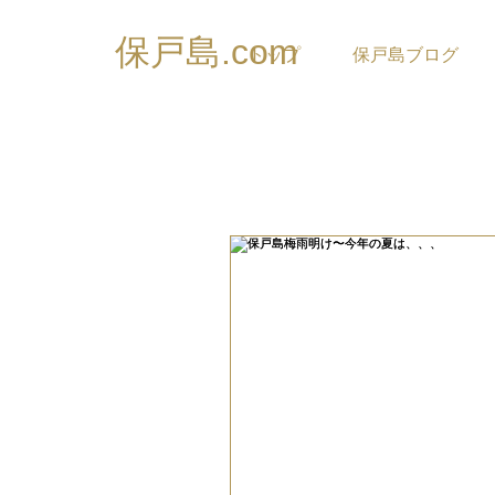
保戸島.com
トップ
保戸島ブログ