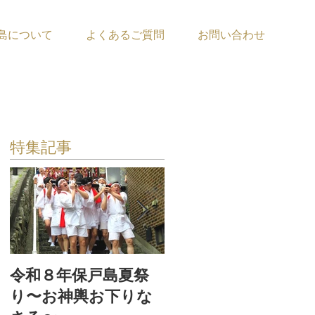
島について
よくあるご質問
お問い合わせ
特集記事
令和８年保戸島夏祭
『保戸フラ』サポー
り〜お神輿お下りな
ター募集！