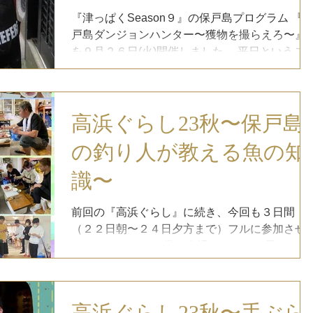
『津っぱくSeason９』の保戸島プログラム 『
戸島ダンジョンハンター〜獲物を撮らえろ〜』
を９月２６日(火)開催しました。 平日というこ
で、少人数での開催となりましたが、、、 制限
時間３０分のゲームの中で、どれだけの獲物が
撮らえられたのか！？...
高浜ぐらし23秋〜保戸島
の釣り人が教える魚の知
識〜
前回の『高浜ぐらし』に続き、今回も３日間
（２２日朝〜２４日夕方まで）フルに参加させ
ていただきます。 常に会場のどこかに居ますの
で、開催時間に限らずいつでもお声がけくださ
い。 『江藤 建』主催の『手ぶらで魚釣り』のサ
ポートもしますので、釣りがしたい人は言って
高浜ぐらし23秋〜手ぶら
ください。...