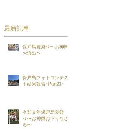
最新記事
保戸島夏祭り〜お神輿
お浜出〜
保戸島フォトコンテス
ト結果報告~Part21~
令和８年保戸島夏祭
り〜お神輿お下りなさ
る〜