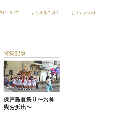
島について
よくあるご質問
お問い合わせ
特集記事
保戸島夏祭り〜お神
『保戸フラ』サポー
輿お浜出〜
ター募集！