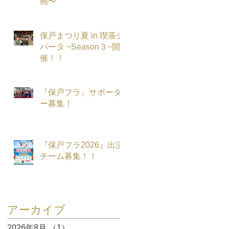
画〜
保戸まつり夏 in 喫茶チ
パータ ~Season３~開
催！！
、
『保戸フラ』サポータ
ー募集！
『保戸フラ2026』出演
チーム募集！！
アーカイブ
2026年8月
（1）
1件の記事