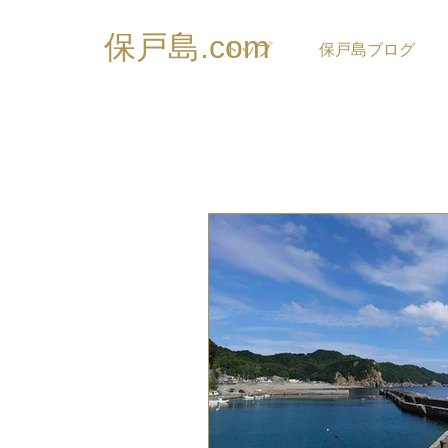
保戸島.com
トップ
保戸島ブログ