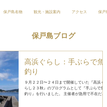
保戸島名物
観光・施設案内
アクセス
保戸
​保戸島ブログ
高浜ぐらし：手ぶらで魚
釣り
９月２２日〜２４日まで開催していた『高浜ぐ
らし２３秋』のプログラムとして『手ぶらで魚
釣り』を行いました。 主催者が急用で不在だっ
たので『保戸島の輪−ほとのわ』にて対応させて
いただきました。 保戸島以外での馴れない釣り