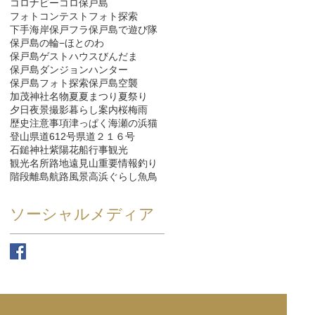
コロナ
ビーコロ保戸島
フォトコンテスト
フォト探索
下手海岸
保戸フラ
保戸島で遊び隊
保戸島の輪−ほとのわ
保戸島ゲストハウスびんだま
保戸島ダンジョンハンター
保戸島フォト探索
保戸島空襲
加茂神社
名物
夏
夏まつり
夏祭り
夕日
夜景
撮影
暮らし
案内
桜
梅雨
歴史
注意事項
津っぱく
海
瀬の浜
猫
登山
県道612号
県道２１６号
石鎚神社
紫陽花
船
行事
観光
観光名所
路地
遠見山
重要情報
釣り
階段
離島航路
風景
高浜ぐらし
魚
鳥
ソーシャルメディア