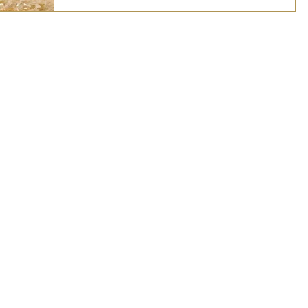
『江藤 建』『松本 将利』が参加します。...