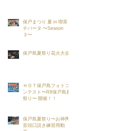
保
と
保戸まつり 夏 in 喫茶
チパータ 〜Season
３〜
保戸島夏祭り花火大会
ＨＯＴ保戸島フォトコ
ンテスト〜R8保戸島夏
祭り〜 開催！！
保戸島夏祭り〜お神輿
音頭口説き練習用動