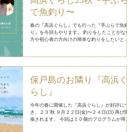
で魚釣り〜
春の『高浜ぐらし』でも行った『手ぶらで魚釣
り』を今回もやります。 釣りをしたことがない
方や初心者の方向けの簡単な釣りをしたいと思
います。 保戸島の『江藤 建』『松本 将利』が
案内させていただきます。 保戸島以外の馴れな
い場所での釣りとなるので、至らない部分もあ
ると思います...
保戸島のお隣り『高浜ぐ
らし』
今年の春に開催した『高浜ぐらし』が好評につ
き、２３’秋 ９月２２日(金)〜２４日(日) 再び開
催されます。 今回は１０個のプログラムが用意
されています。 今回も保戸島から二人の案内人