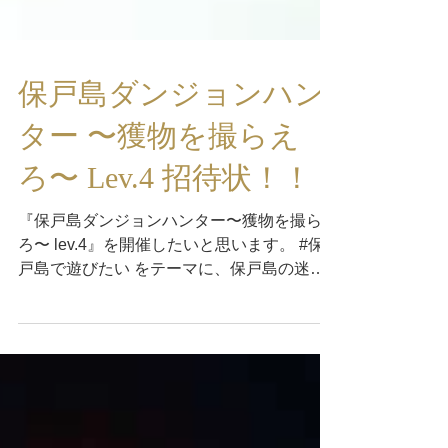
保戸島ダンジョンハン
ター 〜獲物を撮らえ
ろ〜 Lev.4 招待状！！
『保戸島ダンジョンハンター〜獲物を撮らえ
ろ〜 lev.4』を開催したいと思います。 #保
戸島で遊びたい をテーマに、保戸島の迷路
のように入り組んだ路地や階段を舞台に、ス
マホ（カメラ）片手に彷徨い、獲物を見つけ
て撮影しあう！...