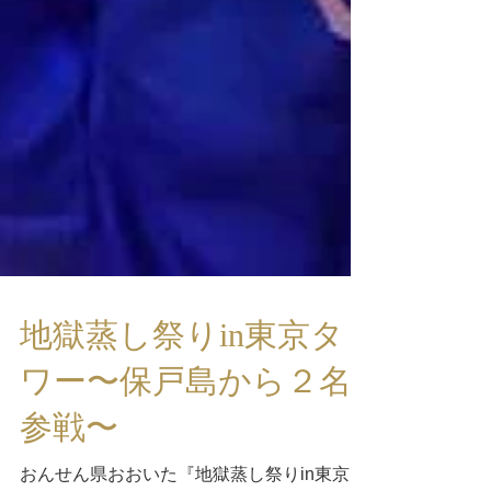
地獄蒸し祭りin東京タ
ワー〜保戸島から２名