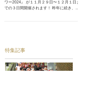
参戦〜
おんせん県おおいた『地獄蒸し祭りin東京タ
ワー2024』 が１１月２９日〜１２月１日ま
での３日間開催されます！ 昨年に続き、保
戸島から 江藤 健：earth terrace 松本 将
利：保戸島情報発信局『保戸島の輪-ほとの
わ』 の２名が参加しますので、遊びに来て
ください。...
特集記事