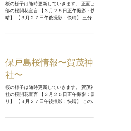
桜の様子は随時更新していきます。 正面上
部の桜開花宣言 【３月２５日正午撮影：快
晴】 【３月２７日午後撮影：快晴】 三分咲
き程度ですが、一部ではまだほぼ蕾だけの木
もあります。 【３月３０日午後撮影：曇
り】 場所によっては一分咲き...
保戸島桜情報〜賀茂神
社〜
桜の様子は随時更新していきます。 賀茂神
社の桜開花宣言 【３月２５日正午撮影：曇
り】 【３月２７日午後撮影：快晴】 この日
は、賀茂神社春まつりがありました。 桜は
２分咲き程度です。 【３月３０日午後撮
影：曇り】 四分咲き程度で、見頃にはもう
少しかな、、、