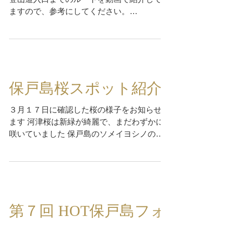
ますので、参考にしてください。
https://youtu.be/soS9fw_xMyg 遠見山山頂の
桜開花宣言 【３月２３日正午撮影：曇り】...
保戸島桜スポット紹介
３月１７日に確認した桜の様子をお知らせし
ます 河津桜は新緑が綺麗で、まだわずかに
咲いていました 保戸島のソメイヨシノのお
花見スポットは大きく分けて４ヶ所あります
① 島の裏側（二目）はまだまだ蕾のない木
がほとんどでした 坂道の頂上手前では、蕾
が大きくなっています ② ...
第７回 HOT保戸島フォ