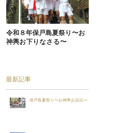
令和８年保戸島夏祭り〜お
『保戸フラ』
神輿お下りなさる〜
集！
最新記事
保戸島夏祭り〜お神輿お浜出〜