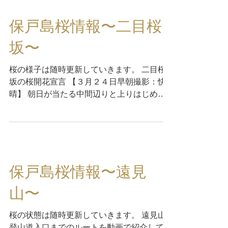
保戸島桜情報〜二目桜
坂〜
桜の様子は随時更新していきます。 二目桜
坂の桜開花宣言 【３月２４日早朝撮影：快
晴】 朝日が当たる中間辺りと上りはじめの
開花が進んでいます。 【３月２７日午後撮
影：快晴】 春の嵐が過ぎ去ったあと、五分
咲きの見頃となっています。 【３月３０日
午後撮影：曇り】...
保戸島桜情報〜遠見
山〜
桜の状態は随時更新していきます。 遠見山
登山道入口までのルートを動画で紹介してい