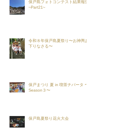
保戸島フォトコンテスト結果報告
~Part21~
令和８年保戸島夏祭り〜お神輿お
下りなさる〜
保戸まつり 夏 in 喫茶チパータ 〜
Season３〜
保戸島夏祭り花火大会