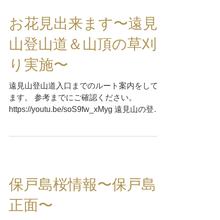
お花見出来ます〜遠見
山登山道＆山頂の草刈
り実施〜
遠見山登山道入口までのルート案内をしてい
ます。 参考までにご確認ください。
https://youtu.be/soS9fw_xMyg 遠見山の登山
道開通しました。 山頂も草刈りを行い、お
花見ができるようにしてあります。 登山す
る人には基本の知識、登山道には目印として
赤いテー...
保戸島桜情報〜保戸島
正面〜