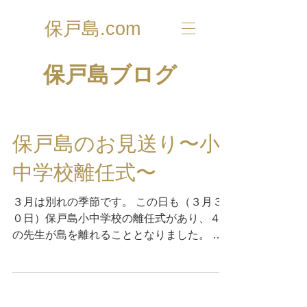
保戸島.com
​保戸島ブログ
保戸島のお見送り〜小
中学校離任式〜
３月は別れの季節です。 この日も（３月３
０日）保戸島小中学校の離任式があり、４名
の先生が島を離れることとなりました。 コ
ロナ禍で盛大な見送りはできませんでした
が、別れを惜しむ島民が集まりました。 今
まで、ありがとうございました。 新任地で
の活躍を祈念しています。