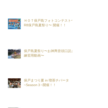
ＨＯＴ保戸島フォトコンテスト〜
R8保戸島夏祭り〜 開催！！
保戸島夏祭り〜お神輿音頭口説き
練習用動画〜
保戸まつり夏 in 喫茶チパータ
~Season３~開催！！