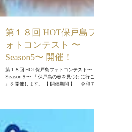
第１８回 HOT保戸島フ
ォトコンテスト 〜
Season5〜 開催！
第１８回 HOT保戸島フォトコンテスト〜
Season５〜 『 保戸島の春を見つけに行こう
』を開催します。 【 開催期間 】 令和７年
２月１４日（金）〜４月１４日（月） 【 開
催場所 】 SNS （ Ｘ & Instagram &
Facebook） 【 参加方法 】...