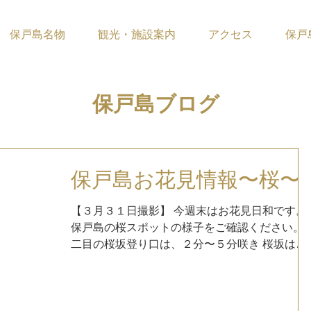
保戸島名物
観光・施設案内
アクセス
保戸
​保戸島ブログ
保戸島お花見情報〜桜〜
【３月３１日撮影】 今週末はお花見日和です。
保戸島の桜スポットの様子をご確認ください。
二目の桜坂登り口は、２分〜５分咲き 桜坂は、
満開〜散り始め 桜坂中腹は３分〜７分咲き 桜坂
頂上付近は散り始め 住宅地上は、３分〜７分咲
き 遠見山山頂は、散り始め〜ほぼ散っている...