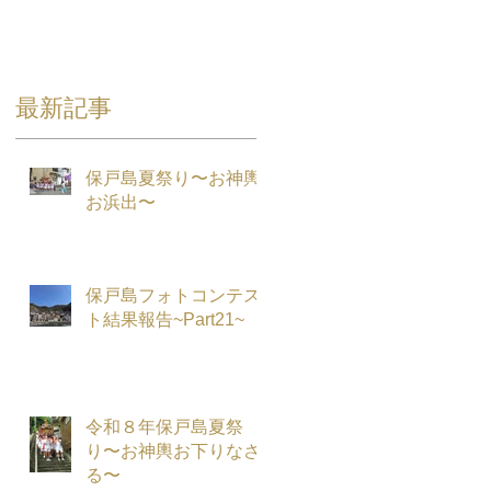
最新記事
保戸島夏祭り〜お神輿
お浜出〜
保戸島フォトコンテス
ト結果報告~Part21~
.
令和８年保戸島夏祭
り〜お神輿お下りなさ
る〜