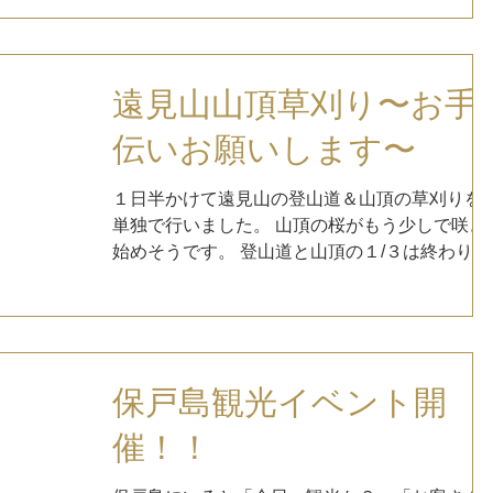
い。 あんどう直売所横『保戸島海王丸の生マグ
ロ』でも１日３０食限定で食べることができま
す。...
遠見山山頂草刈り〜お手
伝いお願いします〜
１日半かけて遠見山の登山道＆山頂の草刈りを
単独で行いました。 山頂の桜がもう少しで咲き
始めそうです。 登山道と山頂の１/３は終わりま
したが、時間もないので、残りの山頂の草刈り
をお手伝いいただけないでしょうか。 【遠見山
山頂草刈り実施】 令和５年３月１９日（日）...
保戸島観光イベント開
催！！