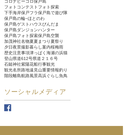
コロナ
ビーコロ保戸島
フォトコンテスト
フォト探索
下手海岸
保戸フラ
保戸島で遊び隊
保戸島の輪−ほとのわ
保戸島ゲストハウスびんだま
保戸島ダンジョンハンター
保戸島フォト探索
保戸島空襲
加茂神社
名物
夏
夏まつり
夏祭り
夕日
夜景
撮影
暮らし
案内
桜
梅雨
歴史
注意事項
津っぱく
海
瀬の浜
猫
登山
県道612号
県道２１６号
石鎚神社
紫陽花
船
行事
観光
観光名所
路地
遠見山
重要情報
釣り
階段
離島航路
風景
高浜ぐらし
魚
鳥
ソーシャルメディア