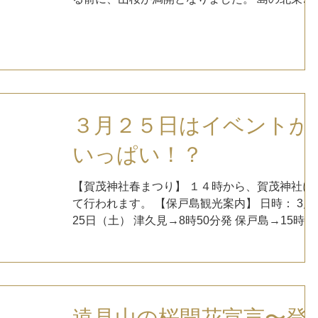
『瀬の浜』 島の北西『二目』 山桜が散るころに
は、ソメイヨシノが満開となるのではないでし
ょうか！
３月２５日はイベントが
いっぱい！？
【賀茂神社春まつり】 １４時から、賀茂神社に
て行われます。 【保戸島観光案内】 日時： 3月
25日（土） 津久見→8時50分発 保戸島→15時30
分発 集合場所：津久見やま丸発着場 定員：5名
参加費：2500円（昼食代込み、船代別） ＊昼食
は飲食店を予定しています。...
遠見山の桜開花宣言〜登