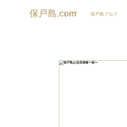
保戸島.com
トップ
保戸島ブログ