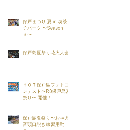
保戸まつり 夏 in 喫茶
チパータ 〜Season
３〜
保戸島夏祭り花火大会
ＨＯＴ保戸島フォトコ
ンテスト〜R8保戸島夏
祭り〜 開催！！
保戸島夏祭り〜お神輿
音頭口説き練習用動