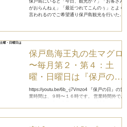
保戸島にいると「今日、観光か？」「お客さん
がおらんねぇ」「最近つれてこんのぅ」とよく
言われるのでご希望通り保戸島観光を行いたい
と思います。 日時：3月21日（火）春分の日 3
25日（土） 津久見→8時50分発 保戸島→15時30
分発 集合場所：津久見やま丸発着場...
保戸島海王丸の生マグロ
〜毎月第２・第４：土
曜・日曜日は『保戸の
日』〜
https://youtu.be/6b_-j7Vmzo4 『保戸の日』の営
業時間は、９時〜１６時です。 営業時間外であ
っても、お店に店員がいる時には対応しますの
で、お声がけください。（マグロがあれば販売
します） 『保戸の日』限定、お店の横で『保戸
島郷土料理』を販売しています...