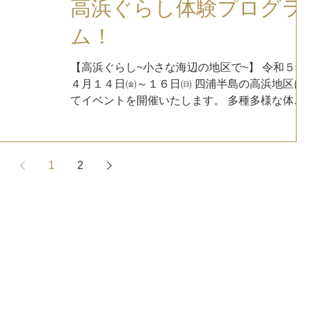
高浜ぐらし体験プログラ
ム！
【高浜ぐらし~小さな海辺の地区で~】 令和５年
４月１４日㈮～１６日㈰ 四浦半島の高浜地区に
てイベントを開催いたします。 多種多様な体験
プログラムを用意していますので、遊びに来て
ください。 予約不要や無料のプログラムもあり
ますので、ふらっと立ち寄ってみてください。..
1
2