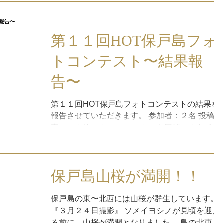
第１１回HOT保戸島フォ
トコンテスト〜結果報
告〜
第１１回HOT保戸島フォトコンテストの結果を
報告させていただきます。 参加者：２名 投稿写
真：１２枚（２７） アンケート回答：２名 今回
は、２名だけの参加と寂しい結果となりました
が、ご参加いただきありがとうございました。..
保戸島山桜が満開！！
保戸島の東〜北西には山桜が群生しています。
『３月２４日撮影』 ソメイヨシノが見頃を迎え
る前に、山桜が満開となりました。 島の北東