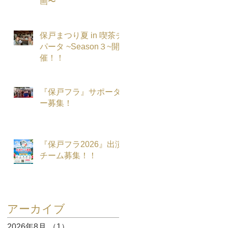
画〜
保戸まつり夏 in 喫茶チ
パータ ~Season３~開
催！！
『保戸フラ』サポータ
ー募集！
『保戸フラ2026』出演
チーム募集！！
アーカイブ
2026年8月
（1）
1件の記事