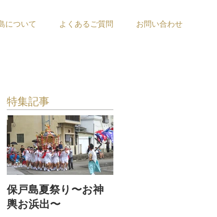
島について
よくあるご質問
お問い合わせ
特集記事
保戸島夏祭り〜お神
『保戸フラ』サポー
輿お浜出〜
ター募集！