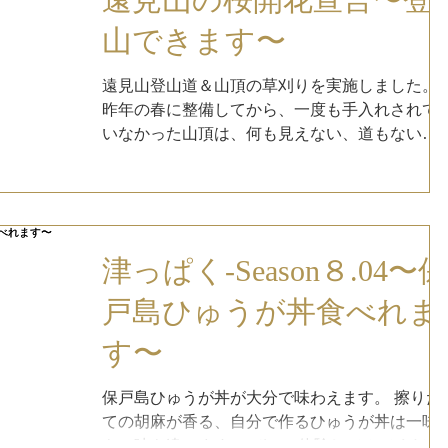
山できます〜
遠見山登山道＆山頂の草刈りを実施しました。
昨年の春に整備してから、一度も手入れされて
いなかった山頂は、何も見えない、道もない、
ご覧のとおり悲惨な状態でした。 一人で登山道
と山頂平面の草刈りに３日かかりました。 ３日
目の午後から、一人助っ人が駆けつけてくれま
した。...
津っぱく-Season８.04〜保
戸島ひゅうが丼食べれま
す〜
保戸島ひゅうが丼が大分で味わえます。 擦りた
ての胡麻が香る、自分で作るひゅうが丼は一味
も二味も違います。 ぜひ、体験してみてくださ