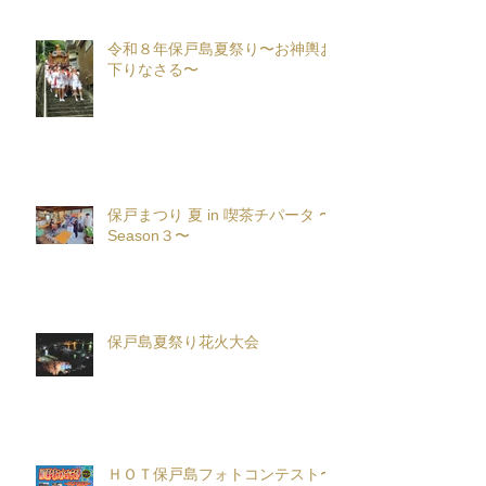
令和８年保戸島夏祭り〜お神輿お
下りなさる〜
保戸まつり 夏 in 喫茶チパータ 〜
Season３〜
保戸島夏祭り花火大会
ＨＯＴ保戸島フォトコンテスト〜