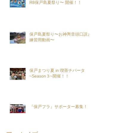
R8保戸島夏祭り〜 開催！！
保戸島夏祭り〜お神輿音頭口説き
練習用動画〜
保戸まつり夏 in 喫茶チパータ
~Season３~開催！！
『保戸フラ』サポーター募集！