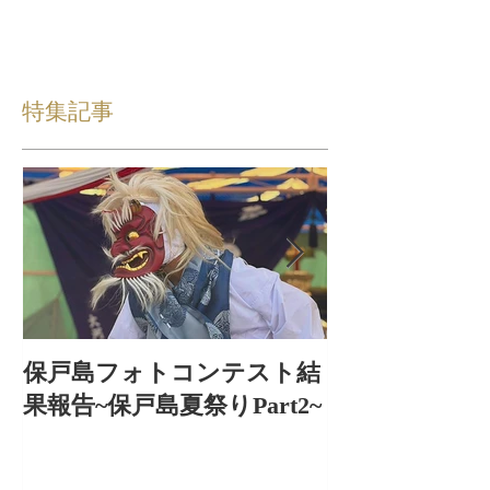
特集記事
保戸島フォトコンテスト結
保戸島夏祭り
果報告~保戸島夏祭りPart2~
出〜