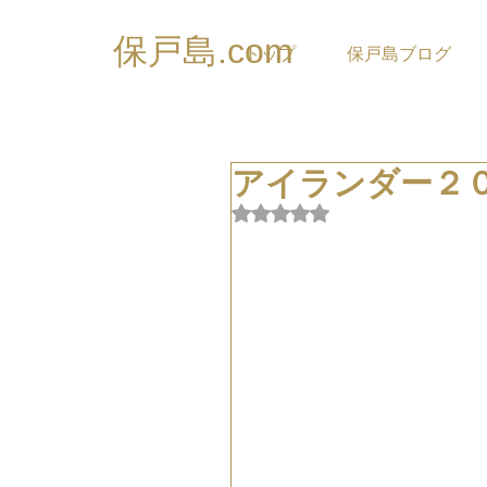
保戸島.com
トップ
保戸島ブログ
アイランダー２
5つ星のうちNaNと評価され