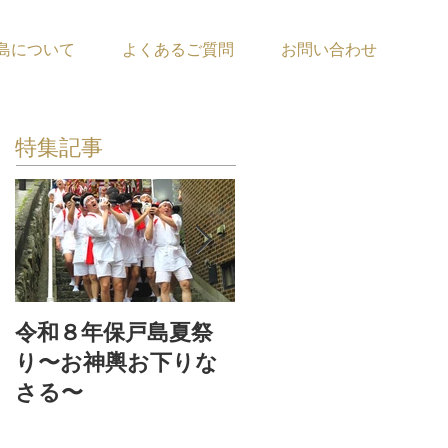
島について
よくあるご質問
お問い合わせ
特集記事
令和８年保戸島夏祭
『保戸フラ』サポー
り〜お神輿お下りな
ター募集！
さる〜