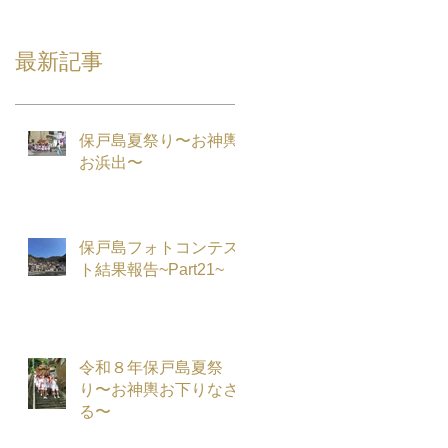
最新記事
保戸島夏祭り〜お神輿
お浜出〜
保戸島フォトコンテス
ト結果報告~Part21~
令和８年保戸島夏祭
り〜お神輿お下りなさ
る〜