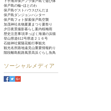
下手海岸
保戸フラ
保戸島で遊び隊
保戸島の輪−ほとのわ
保戸島ゲストハウスびんだま
保戸島ダンジョンハンター
保戸島フォト探索
保戸島空襲
加茂神社
名物
夏
夏まつり
夏祭り
夕日
夜景
撮影
暮らし
案内
桜
梅雨
歴史
注意事項
津っぱく
海
瀬の浜
猫
登山
県道612号
県道２１６号
石鎚神社
紫陽花
船
行事
観光
観光名所
路地
遠見山
重要情報
釣り
階段
離島航路
風景
高浜ぐらし
魚
鳥
ソーシャルメディア