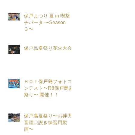
保戸まつり 夏 in 喫茶
チパータ 〜Season
３〜
保戸島夏祭り花火大会
ＨＯＴ保戸島フォトコ
ンテスト〜R8保戸島夏
祭り〜 開催！！
保戸島夏祭り〜お神輿
音頭口説き練習用動
画〜