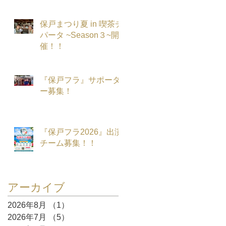
保戸まつり夏 in 喫茶チ
パータ ~Season３~開
催！！
『保戸フラ』サポータ
ー募集！
『保戸フラ2026』出演
チーム募集！！
アーカイブ
2026年8月
（1）
1件の記事
2026年7月
（5）
5件の記事