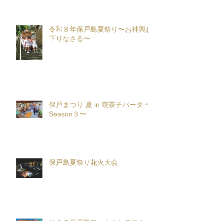
令和８年保戸島夏祭り〜お神輿お
下りなさる〜
保戸まつり 夏 in 喫茶チパータ 〜
Season３〜
保戸島夏祭り花火大会