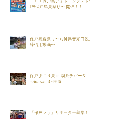
ＨＯＴ保戸島フォトコンテスト〜
R8保戸島夏祭り〜 開催！！
保戸島夏祭り〜お神輿音頭口説き
練習用動画〜
保戸まつり夏 in 喫茶チパータ
~Season３~開催！！
『保戸フラ』サポーター募集！