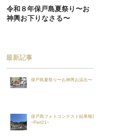
令和８年保戸島夏祭り〜お
『保戸フラ』
神輿お下りなさる〜
集！
最新記事
保戸島夏祭り〜お神輿お浜出〜
保戸島フォトコンテスト結果報告
~Part21~