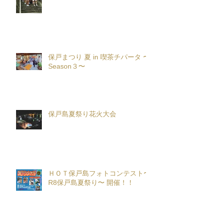
保戸まつり 夏 in 喫茶チパータ 〜
Season３〜
保戸島夏祭り花火大会
ＨＯＴ保戸島フォトコンテスト〜
R8保戸島夏祭り〜 開催！！