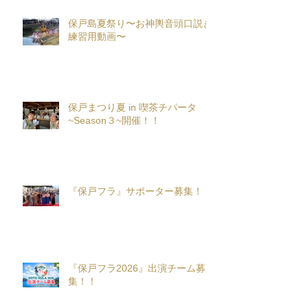
保戸島夏祭り〜お神輿音頭口説き
練習用動画〜
保戸まつり夏 in 喫茶チパータ
~Season３~開催！！
『保戸フラ』サポーター募集！
『保戸フラ2026』出演チーム募
集！！