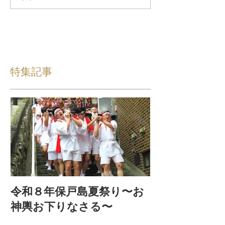
特集記事
令和８年保戸島夏祭り〜お
『保戸フラ』
神輿お下りなさる〜
集！