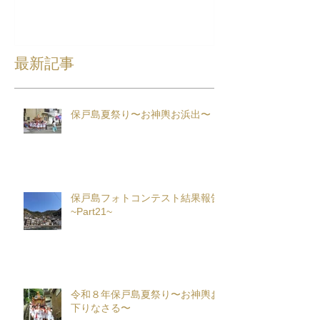
最新記事
保戸島夏祭り〜お神輿お浜出〜
保戸島フォトコンテスト結果報告
~Part21~
令和８年保戸島夏祭り〜お神輿お
下りなさる〜