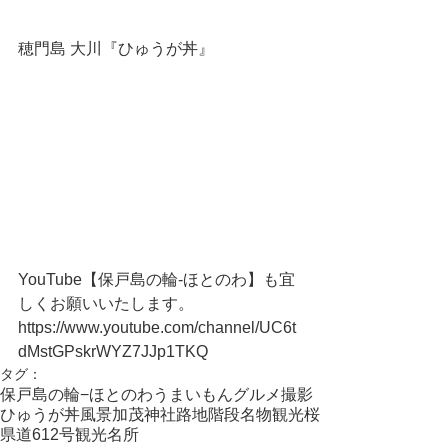
穂門島 大川『ひゅうが丼』
YouTube【保戸島の輪-ほとのわ】も宜
しくお願いいたします。
https://www.youtube.com/channel/UC6t
dMstGPskrWYZ7JJp1TKQ
タグ：
保戸島の輪−ほとのわ
うまいもん
グルメ
撮影
ひゅうが丼
風景
加茂神社
路地
階段
名物
観光
桜
県道612号
観光名所