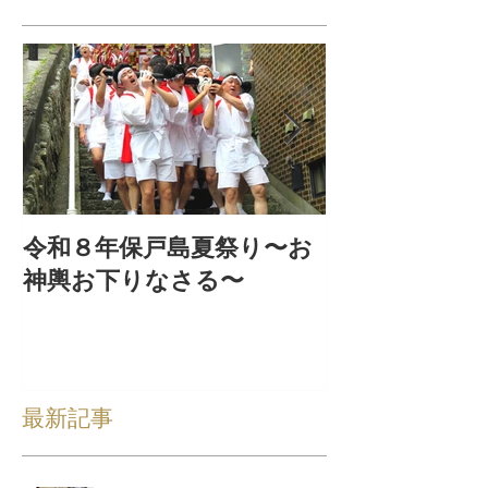
令和８年保戸島夏祭り〜お
『保戸フラ』
神輿お下りなさる〜
集！
最新記事