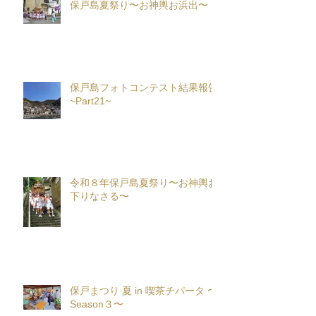
保戸島夏祭り〜お神輿お浜出〜
保戸島フォトコンテスト結果報告
~Part21~
令和８年保戸島夏祭り〜お神輿お
下りなさる〜
保戸まつり 夏 in 喫茶チパータ 〜
Season３〜