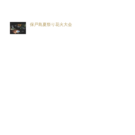
保戸島夏祭り花火大会
ＨＯＴ保戸島フォトコンテスト〜
R8保戸島夏祭り〜 開催！！
保戸島夏祭り〜お神輿音頭口説き
練習用動画〜