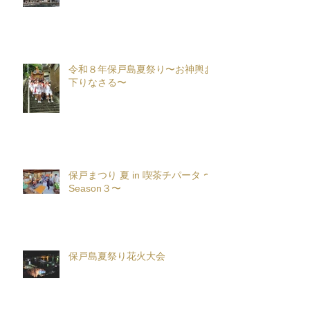
令和８年保戸島夏祭り〜お神輿お
下りなさる〜
保戸まつり 夏 in 喫茶チパータ 〜
Season３〜
保戸島夏祭り花火大会