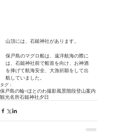
山頂には、石鎚神社があります。
保戸島のマグロ船は、遠洋航海の際に
は、石鎚神社前で船首を向け、お神酒
を捧げて航海安全、大漁祈願をして出
航していました。
タグ：
保戸島の輪−ほとのわ
撮影
風景
階段
登山
案内
観光名所
石鎚神社
夕日