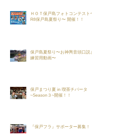
ＨＯＴ保戸島フォトコンテスト〜
R8保戸島夏祭り〜 開催！！
保戸島夏祭り〜お神輿音頭口説き
練習用動画〜
保戸まつり夏 in 喫茶チパータ
~Season３~開催！！
『保戸フラ』サポーター募集！