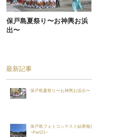
保戸島夏祭り〜お神輿お浜
『保戸フラ』
出〜
集！
最新記事
保戸島夏祭り〜お神輿お浜出〜
保戸島フォトコンテスト結果報告
~Part21~