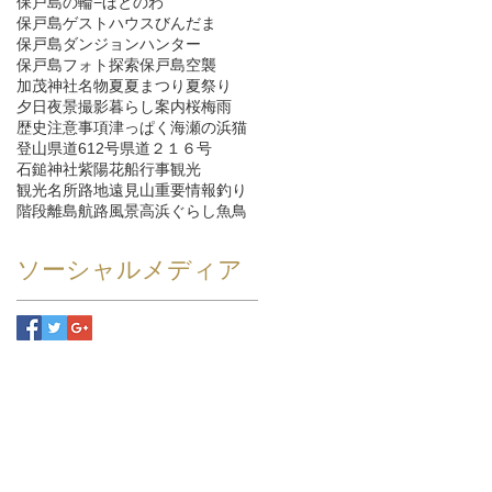
保戸島の輪−ほとのわ
保戸島ゲストハウスびんだま
保戸島ダンジョンハンター
保戸島フォト探索
保戸島空襲
加茂神社
名物
夏
夏まつり
夏祭り
夕日
夜景
撮影
暮らし
案内
桜
梅雨
歴史
注意事項
津っぱく
海
瀬の浜
猫
登山
県道612号
県道２１６号
石鎚神社
紫陽花
船
行事
観光
観光名所
路地
遠見山
重要情報
釣り
階段
離島航路
風景
高浜ぐらし
魚
鳥
ソーシャルメディア