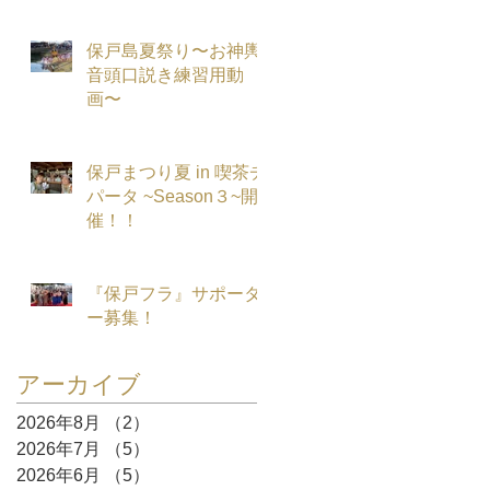
保戸島夏祭り〜お神輿
音頭口説き練習用動
画〜
保戸まつり夏 in 喫茶チ
パータ ~Season３~開
催！！
『保戸フラ』サポータ
ー募集！
アーカイブ
2026年8月
（2）
2件の記事
2026年7月
（5）
5件の記事
2026年6月
（5）
5件の記事