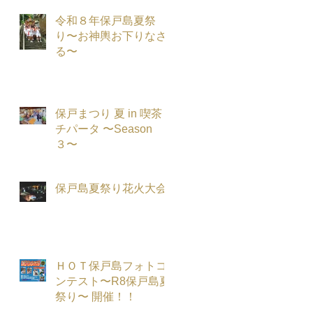
令和８年保戸島夏祭
り〜お神輿お下りなさ
る〜
保戸まつり 夏 in 喫茶
チパータ 〜Season
３〜
保戸島夏祭り花火大会
ＨＯＴ保戸島フォトコ
ンテスト〜R8保戸島夏
祭り〜 開催！！