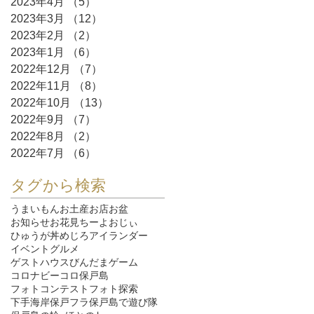
2023年4月
（5）
5件の記事
2023年3月
（12）
12件の記事
2023年2月
（2）
2件の記事
2023年1月
（6）
6件の記事
2022年12月
（7）
7件の記事
2022年11月
（8）
8件の記事
2022年10月
（13）
13件の記事
2022年9月
（7）
7件の記事
2022年8月
（2）
2件の記事
2022年7月
（6）
6件の記事
タグから検索
うまいもん
お土産
お店
お盆
お知らせ
お花見
ちーよおじぃ
ひゅうが丼
めじろ
アイランダー
イベント
グルメ
ゲストハウスびんだま
ゲーム
コロナ
ビーコロ保戸島
フォトコンテスト
フォト探索
下手海岸
保戸フラ
保戸島で遊び隊