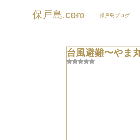
保戸島.com
トップ
保戸島ブログ
台風避難〜やま
5つ星のうちNaNと評価され