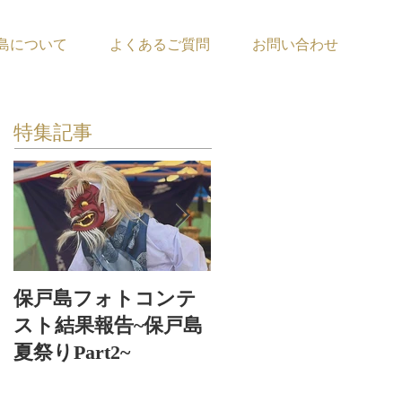
島について
よくあるご質問
お問い合わせ
特集記事
保戸島フォトコンテ
保戸島夏祭り〜お神
スト結果報告~保戸島
輿お浜出〜
夏祭りPart2~