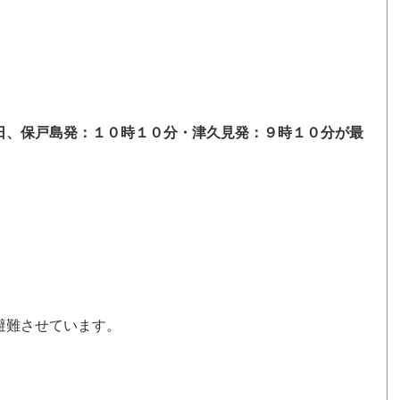
日、保戸島発：１０時１０分・津久見発：９時１０分が最
。
避難させています。