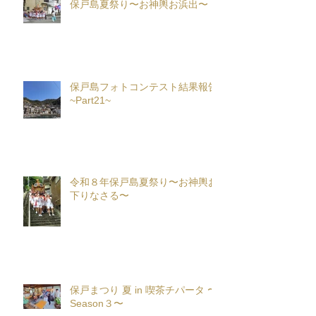
保戸島夏祭り〜お神輿お浜出〜
保戸島フォトコンテスト結果報告
~Part21~
令和８年保戸島夏祭り〜お神輿お
下りなさる〜
保戸まつり 夏 in 喫茶チパータ 〜
Season３〜