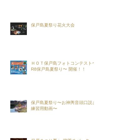
保戸島夏祭り花火大会
ＨＯＴ保戸島フォトコンテスト〜
R8保戸島夏祭り〜 開催！！
保戸島夏祭り〜お神輿音頭口説き
練習用動画〜