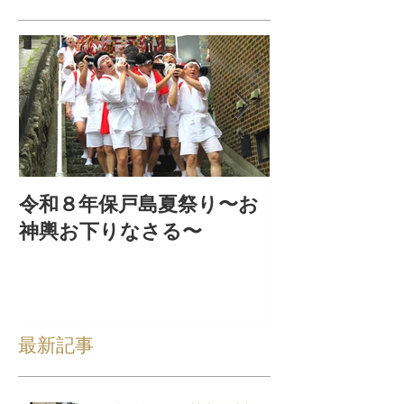
令和８年保戸島夏祭り〜お
『保戸フラ』
神輿お下りなさる〜
集！
最新記事