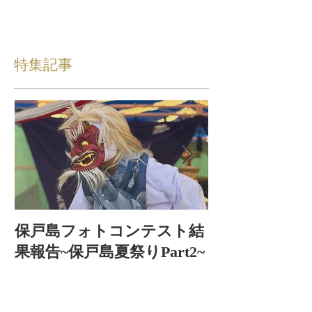
特集記事
保戸島フォトコンテスト結
保戸島夏祭り
果報告~保戸島夏祭りPart2~
出〜