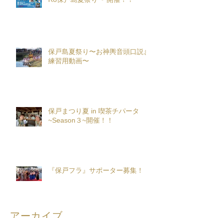
保戸島夏祭り〜お神輿音頭口説き
練習用動画〜
保戸まつり夏 in 喫茶チパータ
~Season３~開催！！
『保戸フラ』サポーター募集！
アーカイブ