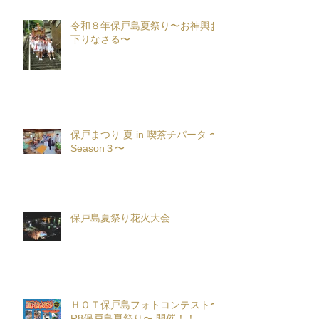
令和８年保戸島夏祭り〜お神輿お
下りなさる〜
保戸まつり 夏 in 喫茶チパータ 〜
Season３〜
保戸島夏祭り花火大会
ＨＯＴ保戸島フォトコンテスト〜
R8保戸島夏祭り〜 開催！！