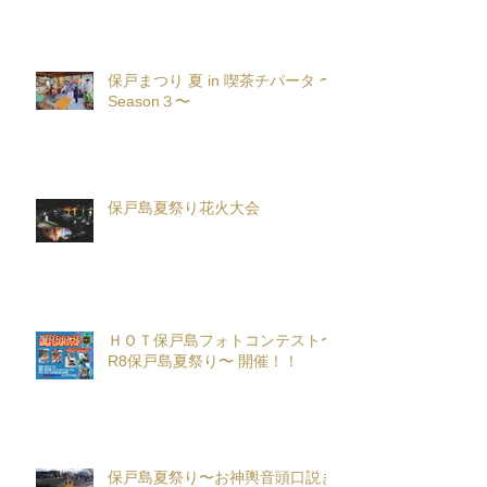
保戸まつり 夏 in 喫茶チパータ 〜
Season３〜
保戸島夏祭り花火大会
ＨＯＴ保戸島フォトコンテスト〜
R8保戸島夏祭り〜 開催！！
保戸島夏祭り〜お神輿音頭口説き