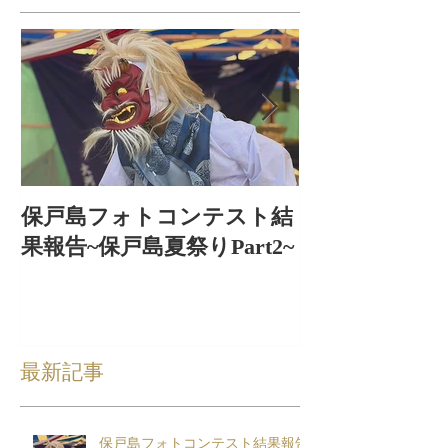
保戸島フォトコンテスト結
保戸島夏祭り
果報告~保戸島夏祭りPart2~
出〜
最新記事
保戸島フォトコンテスト結果報告