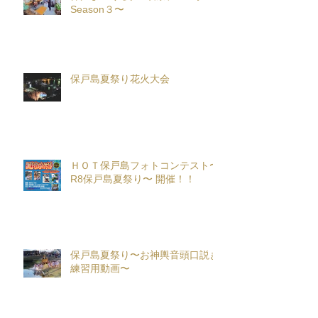
Season３〜
保戸島夏祭り花火大会
ＨＯＴ保戸島フォトコンテスト〜
R8保戸島夏祭り〜 開催！！
保戸島夏祭り〜お神輿音頭口説き
練習用動画〜