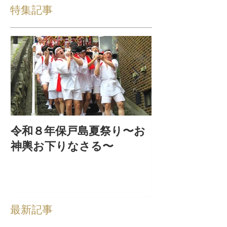
特集記事
令和８年保戸島夏祭り〜お
『保戸フラ』
神輿お下りなさる〜
集！
最新記事