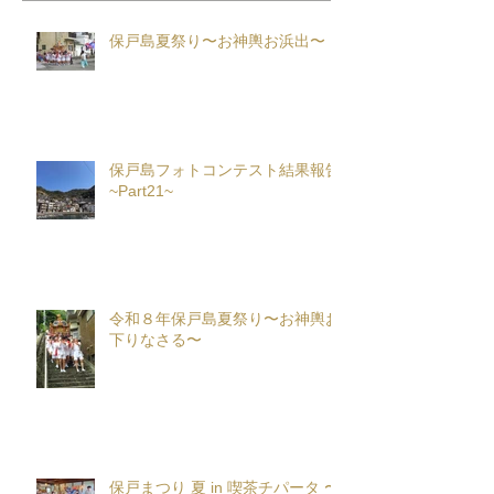
保戸島夏祭り〜お神輿お浜出〜
保戸島フォトコンテスト結果報告
~Part21~
令和８年保戸島夏祭り〜お神輿お
下りなさる〜
保戸まつり 夏 in 喫茶チパータ 〜