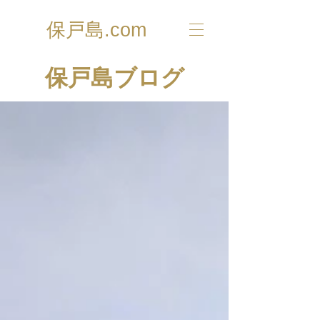
保戸島.com
​保戸島ブログ