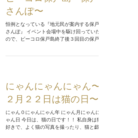
ビーコロ保戸島〜保戸
さんぽ〜
恒例となっている『地元民が案内する保戸島
さんぽ』 イベント会場中を駆け回っていた
ので、ビーコロ保戸島終了後３回目の保戸さ
んぽに同行しました 今回のルートは、会場
を出発して「日本一狭いかもしれない県道」
を進みました 世間には猫島とうたっていま
せんが、 散策中にどうしても探してしまう
猫ちゃんズ！ 発見すると思わず撮影したく
なってしまう これもひとつの楽しみ方です
にゃんにゃんにゃん〜
ね 透き通った海を泳ぐお魚を探し、楽しく
２月２２日は猫の日〜
会話をしながら、のんびり島の端っこを目指
しました 保戸島の西端から四浦半島の先端
にゃん０にゃんにゃん年 にゃん月にゃんに
（間元）がすぐ目の前に見えます この時、
ゃん日 今日は、猫の日です！！ 私自身は猫
足元の浅瀬で大きなマダコが、、、日光