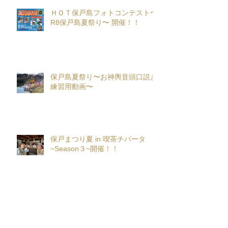
ＨＯＴ保戸島フォトコンテスト〜
R8保戸島夏祭り〜 開催！！
保戸島夏祭り〜お神輿音頭口説き
練習用動画〜
保戸まつり夏 in 喫茶チパータ
~Season３~開催！！
『保戸フラ』サポーター募集！