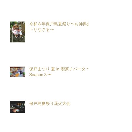
~Part21~
令和８年保戸島夏祭り〜お神輿お
下りなさる〜
保戸まつり 夏 in 喫茶チパータ 〜
Season３〜
保戸島夏祭り花火大会