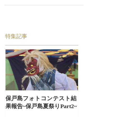
好きで、よく猫の写真を撮ったり、猫と戯れ
浴？？ その後は、のんびり海沿いを歩いて
たりしていました。 しかし、保戸島の抱え
散策終了！ 階段や坂の多い保戸島ですが、
る猫問題により、猫の写真を撮ることも、猫
今回は平地を歩いたので余裕で余裕でフィニ
と遊ぶことも自粛するようになり２年が経ち
ッシュ！ ビーコロ会場の撤収も終わっての
ましたが、、、...
帰りの便なので、お見送りも少人数でした
が、すべてのイベントが無事に終了してひと
安心
特集記事
保戸島フォトコンテスト結
保戸島夏祭り
果報告~保戸島夏祭りPart2~
出〜