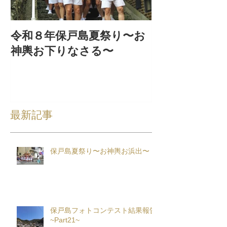
令和８年保戸島夏祭り〜お
『保戸フラ』
神輿お下りなさる〜
集！
最新記事
保戸島夏祭り〜お神輿お浜出〜
保戸島フォトコンテスト結果報告
~Part21~