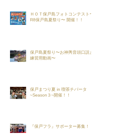
ＨＯＴ保戸島フォトコンテスト〜
R8保戸島夏祭り〜 開催！！
保戸島夏祭り〜お神輿音頭口説き
練習用動画〜
保戸まつり夏 in 喫茶チパータ
~Season３~開催！！
『保戸フラ』サポーター募集！