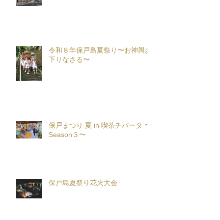
令和８年保戸島夏祭り〜お神輿お
下りなさる〜
保戸まつり 夏 in 喫茶チパータ 〜
Season３〜
保戸島夏祭り花火大会