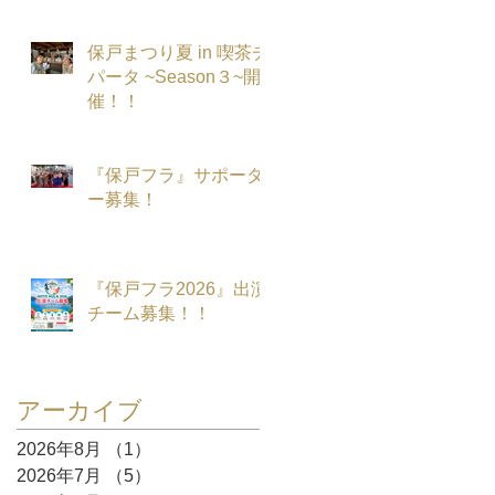
保戸まつり夏 in 喫茶チ
パータ ~Season３~開
催！！
『保戸フラ』サポータ
ー募集！
『保戸フラ2026』出演
チーム募集！！
アーカイブ
2026年8月
（1）
1件の記事
2026年7月
（5）
5件の記事