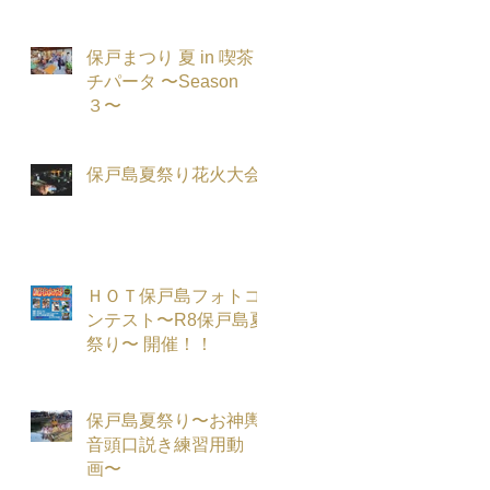
保戸まつり 夏 in 喫茶
チパータ 〜Season
３〜
保戸島夏祭り花火大会
ＨＯＴ保戸島フォトコ
ンテスト〜R8保戸島夏
祭り〜 開催！！
保戸島夏祭り〜お神輿
音頭口説き練習用動
画〜