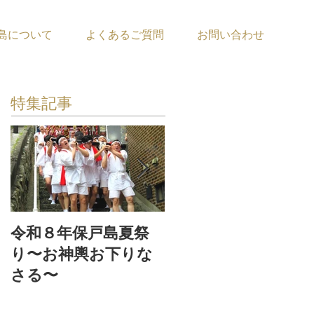
島について
よくあるご質問
お問い合わせ
特集記事
令和８年保戸島夏祭
『保戸フラ』サポー
り〜お神輿お下りな
ター募集！
さる〜