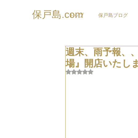
保戸島.com
トップ
保戸島ブログ
週末、雨予報、
場』開店いたし
5つ星のうちNaNと評価され