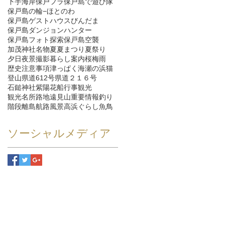
下手海岸
保戸フラ
保戸島で遊び隊
保戸島の輪−ほとのわ
保戸島ゲストハウスびんだま
保戸島ダンジョンハンター
保戸島フォト探索
保戸島空襲
加茂神社
名物
夏
夏まつり
夏祭り
夕日
夜景
撮影
暮らし
案内
桜
梅雨
歴史
注意事項
津っぱく
海
瀬の浜
猫
登山
県道612号
県道２１６号
石鎚神社
紫陽花
船
行事
観光
観光名所
路地
遠見山
重要情報
釣り
階段
離島航路
風景
高浜ぐらし
魚
鳥
ソーシャルメディア