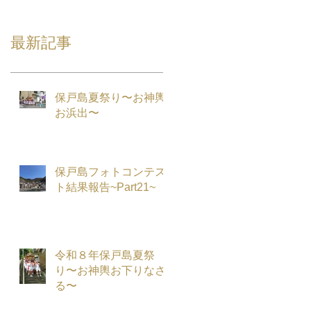
最新記事
保戸島夏祭り〜お神輿
お浜出〜
保戸島フォトコンテス
ト結果報告~Part21~
令和８年保戸島夏祭
り〜お神輿お下りなさ
る〜