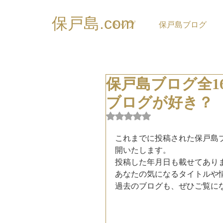
保戸島.com
トップ
保戸島ブログ
保戸島ブログ全1
ブログが好き？
5つ星のうちNaNと評価され
これまでに投稿された保戸島
開いたします。
投稿した年月日も載せてあり
あなたの気になるタイトルや
過去のブログも、ぜひご覧に