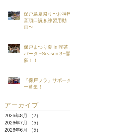
保戸島夏祭り〜お神輿
音頭口説き練習用動
画〜
保戸まつり夏 in 喫茶チ
パータ ~Season３~開
催！！
『保戸フラ』サポータ
ー募集！
アーカイブ
2026年8月
（2）
2件の記事
2026年7月
（5）
5件の記事
2026年6月
（5）
5件の記事