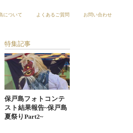
島について
よくあるご質問
お問い合わせ
特集記事
保戸島フォトコンテ
保戸島夏祭り〜お神
スト結果報告~保戸島
輿お浜出〜
夏祭りPart2~