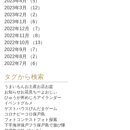
2023年4月
（5）
5件の記事
2023年3月
（12）
12件の記事
2023年2月
（2）
2件の記事
2023年1月
（6）
6件の記事
2022年12月
（7）
7件の記事
2022年11月
（8）
8件の記事
2022年10月
（13）
13件の記事
2022年9月
（7）
7件の記事
2022年8月
（2）
2件の記事
2022年7月
（6）
6件の記事
タグから検索
うまいもん
お土産
お店
お盆
お知らせ
お花見
ちーよおじぃ
ひゅうが丼
めじろ
アイランダー
イベント
グルメ
ゲストハウスびんだま
ゲーム
コロナ
ビーコロ保戸島
フォトコンテスト
フォト探索
下手海岸
保戸フラ
保戸島で遊び隊