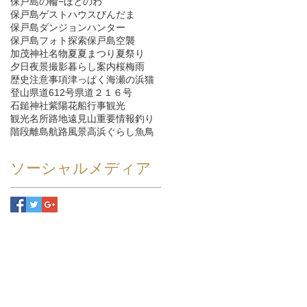
保戸島の輪−ほとのわ
保戸島ゲストハウスびんだま
保戸島ダンジョンハンター
保戸島フォト探索
保戸島空襲
加茂神社
名物
夏
夏まつり
夏祭り
夕日
夜景
撮影
暮らし
案内
桜
梅雨
歴史
注意事項
津っぱく
海
瀬の浜
猫
登山
県道612号
県道２１６号
石鎚神社
紫陽花
船
行事
観光
観光名所
路地
遠見山
重要情報
釣り
階段
離島航路
風景
高浜ぐらし
魚
鳥
ソーシャルメディア