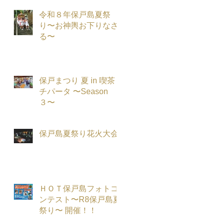
令和８年保戸島夏祭
り〜お神輿お下りなさ
る〜
保戸まつり 夏 in 喫茶
チパータ 〜Season
３〜
保戸島夏祭り花火大会
ＨＯＴ保戸島フォトコ
ンテスト〜R8保戸島夏
祭り〜 開催！！