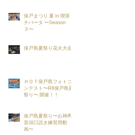
保戸まつり 夏 in 喫茶
チパータ 〜Season
３〜
保戸島夏祭り花火大会
ＨＯＴ保戸島フォトコ
ンテスト〜R8保戸島夏
祭り〜 開催！！
保戸島夏祭り〜お神輿
音頭口説き練習用動
画〜