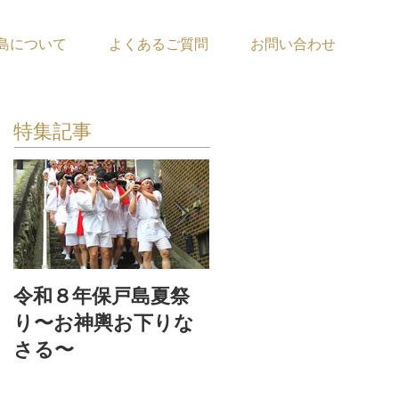
島について
よくあるご質問
お問い合わせ
特集記事
令和８年保戸島夏祭
『保戸フラ』サポー
り〜お神輿お下りな
ター募集！
さる〜