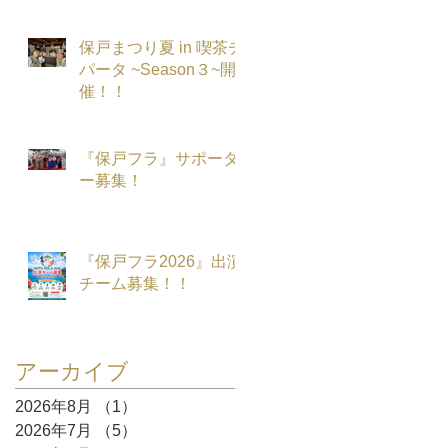
保戸まつり夏 in 喫茶チ
パータ ~Season３~開
催！！
『保戸フラ』サポータ
ー募集！
『保戸フラ2026』出演
チーム募集！！
アーカイブ
2026年8月
（1）
1件の記事
2026年7月
（5）
5件の記事