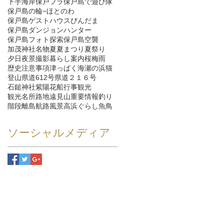
下手海岸
保戸フラ
保戸島で遊び隊
保戸島の輪−ほとのわ
保戸島ゲストハウスびんだま
保戸島ダンジョンハンター
保戸島フォト探索
保戸島空襲
加茂神社
名物
夏
夏まつり
夏祭り
夕日
夜景
撮影
暮らし
案内
桜
梅雨
歴史
注意事項
津っぱく
海
瀬の浜
猫
登山
県道612号
県道２１６号
石鎚神社
紫陽花
船
行事
観光
観光名所
路地
遠見山
重要情報
釣り
階段
離島航路
風景
高浜ぐらし
魚
鳥
ソーシャルメディア