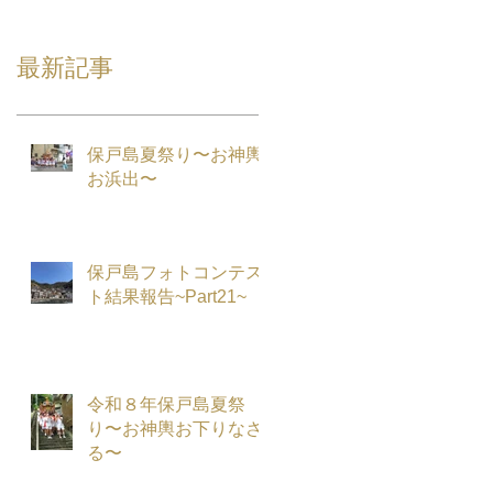
最新記事
保戸島夏祭り〜お神輿
お浜出〜
保戸島フォトコンテス
ト結果報告~Part21~
令和８年保戸島夏祭
り〜お神輿お下りなさ
る〜