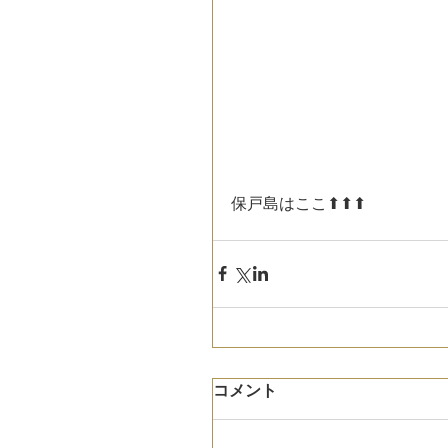
保戸島はここ⬆⬆⬆
コメント