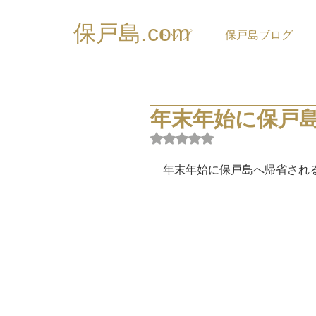
保戸島.com
トップ
保戸島ブログ
年末年始に保戸島
5つ星のうちNaNと評価され
年末年始に保戸島へ帰省される