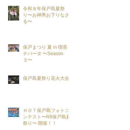
令和８年保戸島夏祭
り〜お神輿お下りなさ
る〜
保戸まつり 夏 in 喫茶
チパータ 〜Season
３〜
保戸島夏祭り花火大会
ＨＯＴ保戸島フォトコ
ンテスト〜R8保戸島夏
祭り〜 開催！！