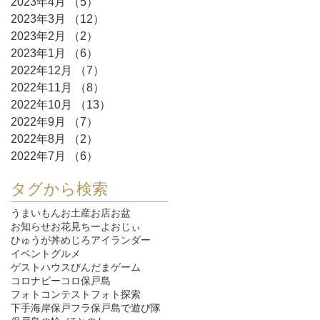
2023年4月
（5）
5件の記事
2023年3月
（12）
12件の記事
2023年2月
（2）
2件の記事
2023年1月
（6）
6件の記事
2022年12月
（7）
7件の記事
2022年11月
（8）
8件の記事
2022年10月
（13）
13件の記事
2022年9月
（7）
7件の記事
2022年8月
（2）
2件の記事
2022年7月
（6）
6件の記事
タグから検索
うまいもん
お土産
お店
お盆
お知らせ
お花見
ちーよおじぃ
ひゅうが丼
めじろ
アイランダー
イベント
グルメ
ゲストハウスびんだま
ゲーム
コロナ
ビーコロ保戸島
フォトコンテスト
フォト探索
下手海岸
保戸フラ
保戸島で遊び隊