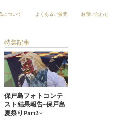
島について
よくあるご質問
お問い合わせ
特集記事
保戸島フォトコンテ
保戸島夏祭り〜お神
スト結果報告~保戸島
輿お浜出〜
夏祭りPart2~