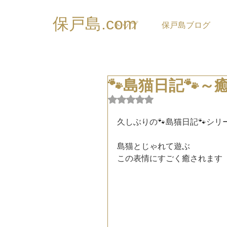
保戸島.com
トップ
保戸島ブログ
🐾島猫日記🐾～
5つ星のうちNaNと評価され
久しぶりの🐾島猫日記🐾シリ
島猫とじゃれて遊ぶ
この表情にすごく癒されます