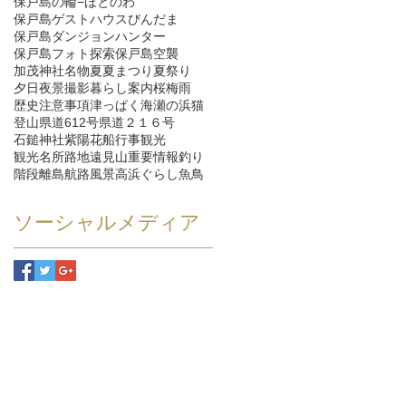
保戸島の輪−ほとのわ
保戸島ゲストハウスびんだま
保戸島ダンジョンハンター
保戸島フォト探索
保戸島空襲
加茂神社
名物
夏
夏まつり
夏祭り
夕日
夜景
撮影
暮らし
案内
桜
梅雨
歴史
注意事項
津っぱく
海
瀬の浜
猫
登山
県道612号
県道２１６号
石鎚神社
紫陽花
船
行事
観光
観光名所
路地
遠見山
重要情報
釣り
階段
離島航路
風景
高浜ぐらし
魚
鳥
ソーシャルメディア