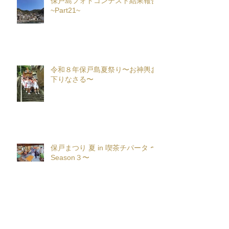
保戸島フォトコンテスト結果報告
~Part21~
令和８年保戸島夏祭り〜お神輿お
下りなさる〜
保戸まつり 夏 in 喫茶チパータ 〜
Season３〜
保戸島夏祭り花火大会