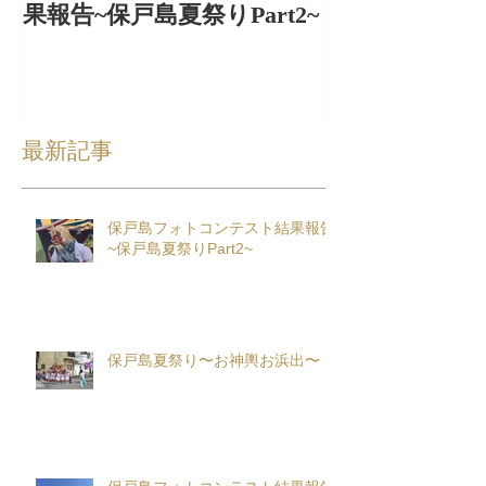
果報告~保戸島夏祭りPart2~
出〜
最新記事
保戸島フォトコンテスト結果報告
~保戸島夏祭りPart2~
保戸島夏祭り〜お神輿お浜出〜