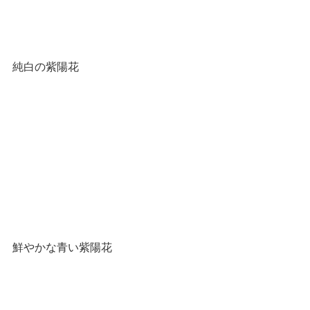
純白の紫陽花
鮮やかな青い紫陽花