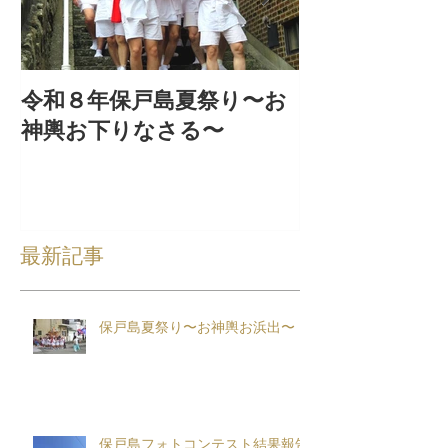
令和８年保戸島夏祭り〜お
『保戸フラ』
神輿お下りなさる〜
集！
最新記事
保戸島夏祭り〜お神輿お浜出〜
保戸島フォトコンテスト結果報告