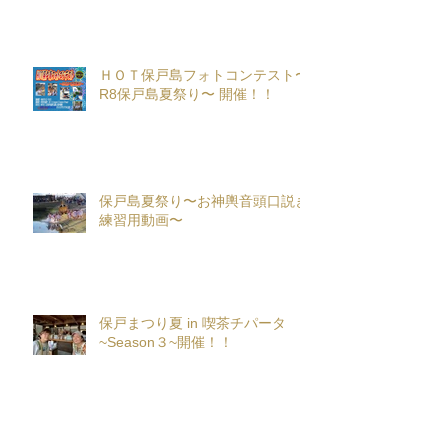
ＨＯＴ保戸島フォトコンテスト〜
R8保戸島夏祭り〜 開催！！
保戸島夏祭り〜お神輿音頭口説き
練習用動画〜
保戸まつり夏 in 喫茶チパータ
~Season３~開催！！
『保戸フラ』サポーター募集！