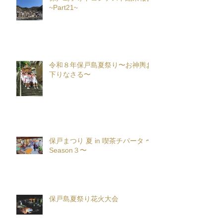
~Part21~
令和８年保戸島夏祭り〜お神輿お
下りなさる〜
保戸まつり 夏 in 喫茶チパータ 〜
Season３〜
保戸島夏祭り花火大会