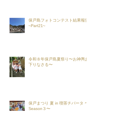
保戸島フォトコンテスト結果報告
~Part21~
令和８年保戸島夏祭り〜お神輿お
下りなさる〜
保戸まつり 夏 in 喫茶チパータ 〜
Season３〜