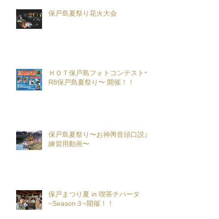
保戸島夏祭り花火大会
ＨＯＴ保戸島フォトコンテスト〜
R8保戸島夏祭り〜 開催！！
保戸島夏祭り〜お神輿音頭口説き
練習用動画〜
保戸まつり夏 in 喫茶チパータ
~Season３~開催！！