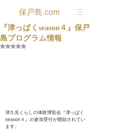
保戸島.com
『津っぱくseason４』保戸
島プログラム情報
5つ星のうちNaNと評価されています。
津久見くらしの体験博覧会『津っぱく
season４』の参加受付が開始されてい
ます。