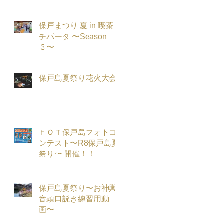
保戸まつり 夏 in 喫茶
チパータ 〜Season
３〜
保戸島夏祭り花火大会
ＨＯＴ保戸島フォトコ
ンテスト〜R8保戸島夏
祭り〜 開催！！
保戸島夏祭り〜お神輿
音頭口説き練習用動
画〜