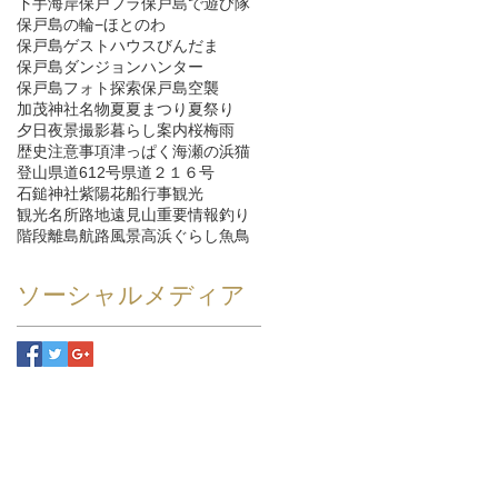
下手海岸
保戸フラ
保戸島で遊び隊
保戸島の輪−ほとのわ
保戸島ゲストハウスびんだま
保戸島ダンジョンハンター
保戸島フォト探索
保戸島空襲
加茂神社
名物
夏
夏まつり
夏祭り
夕日
夜景
撮影
暮らし
案内
桜
梅雨
歴史
注意事項
津っぱく
海
瀬の浜
猫
登山
県道612号
県道２１６号
石鎚神社
紫陽花
船
行事
観光
観光名所
路地
遠見山
重要情報
釣り
階段
離島航路
風景
高浜ぐらし
魚
鳥
ソーシャルメディア