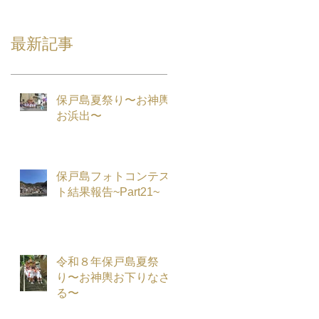
最新記事
保戸島夏祭り〜お神輿
お浜出〜
保戸島フォトコンテス
ト結果報告~Part21~
令和８年保戸島夏祭
り〜お神輿お下りなさ
る〜