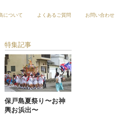
島について
よくあるご質問
お問い合わせ
特集記事
保戸島夏祭り〜お神
『保戸フラ』サポー
輿お浜出〜
ター募集！