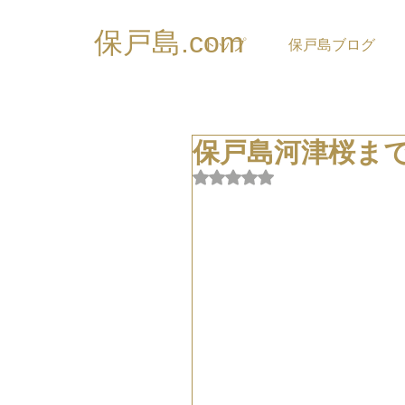
保戸島.com
トップ
保戸島ブログ
保戸島河津桜まで
5つ星のうちNaNと評価され