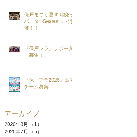
保戸まつり夏 in 喫茶チ
パータ ~Season３~開
催！！
『保戸フラ』サポータ
ー募集！
『保戸フラ2026』出演
チーム募集！！
アーカイブ
2026年8月
（1）
1件の記事
2026年7月
（5）
5件の記事