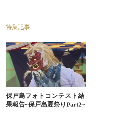
特集記事
保戸島フォトコンテスト結
保戸島夏祭り
果報告~保戸島夏祭りPart2~
出〜