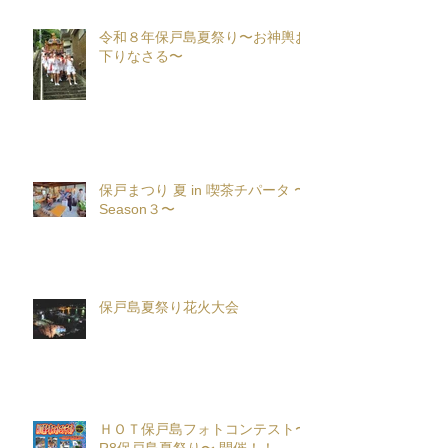
令和８年保戸島夏祭り〜お神輿お
下りなさる〜
保戸まつり 夏 in 喫茶チパータ 〜
Season３〜
保戸島夏祭り花火大会
ＨＯＴ保戸島フォトコンテスト〜