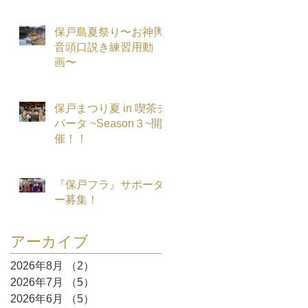
保戸島夏祭り〜お神輿
音頭口説き練習用動
画〜
保戸まつり夏 in 喫茶チ
パータ ~Season３~開
催！！
『保戸フラ』サポータ
ー募集！
アーカイブ
2026年8月
（2）
2件の記事
2026年7月
（5）
5件の記事
2026年6月
（5）
5件の記事