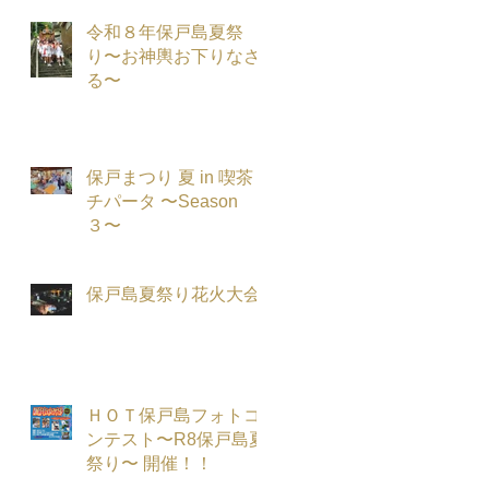
令和８年保戸島夏祭
り〜お神輿お下りなさ
る〜
保戸まつり 夏 in 喫茶
チパータ 〜Season
３〜
保戸島夏祭り花火大会
ＨＯＴ保戸島フォトコ
ンテスト〜R8保戸島夏
祭り〜 開催！！