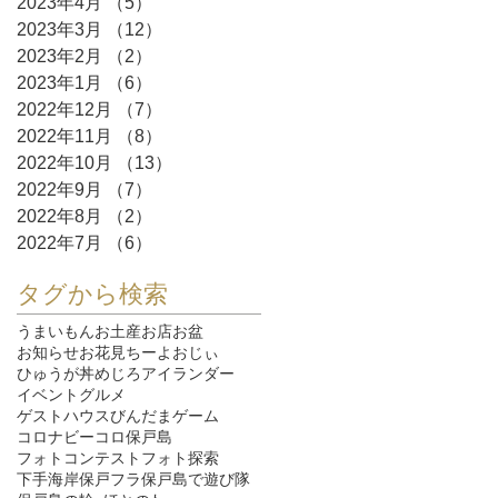
2023年4月
（5）
5件の記事
2023年3月
（12）
12件の記事
2023年2月
（2）
2件の記事
2023年1月
（6）
6件の記事
2022年12月
（7）
7件の記事
2022年11月
（8）
8件の記事
2022年10月
（13）
13件の記事
2022年9月
（7）
7件の記事
2022年8月
（2）
2件の記事
2022年7月
（6）
6件の記事
タグから検索
うまいもん
お土産
お店
お盆
お知らせ
お花見
ちーよおじぃ
ひゅうが丼
めじろ
アイランダー
イベント
グルメ
ゲストハウスびんだま
ゲーム
コロナ
ビーコロ保戸島
フォトコンテスト
フォト探索
下手海岸
保戸フラ
保戸島で遊び隊