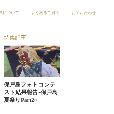
島について
よくあるご質問
お問い合わせ
特集記事
保戸島フォトコンテ
保戸島夏祭り〜お神
スト結果報告~保戸島
輿お浜出〜
夏祭りPart2~