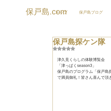
保戸島.com
トップ
保戸島ブログ
保戸島探ケン隊
5つ星のうちNaNと評価され
津久見くらしの体験博覧会
「津っぱくseason3」
保戸島のプログラム「保戸島
で満員御礼！皆さん喜んで頂き