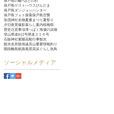
保戸島の輪−ほとのわ
保戸島ゲストハウスびんだま
保戸島ダンジョンハンター
保戸島フォト探索
保戸島空襲
加茂神社
名物
夏
夏まつり
夏祭り
夕日
夜景
撮影
暮らし
案内
桜
梅雨
歴史
注意事項
津っぱく
海
瀬の浜
猫
登山
県道612号
県道２１６号
石鎚神社
紫陽花
船
行事
観光
観光名所
路地
遠見山
重要情報
釣り
階段
離島航路
風景
高浜ぐらし
魚
鳥
ソーシャルメディア