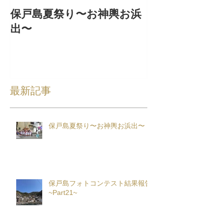
保戸島夏祭り〜お神輿お浜
『保戸フラ』
出〜
集！
最新記事
保戸島夏祭り〜お神輿お浜出〜
保戸島フォトコンテスト結果報告
~Part21~