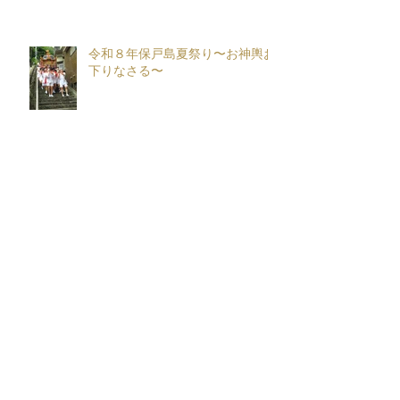
令和８年保戸島夏祭り〜お神輿お
下りなさる〜
保戸まつり 夏 in 喫茶チパータ 〜
Season３〜
保戸島夏祭り花火大会