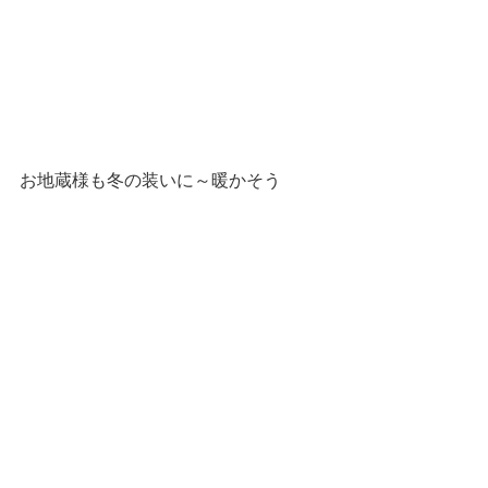
お地蔵様も冬の装いに～暖かそう