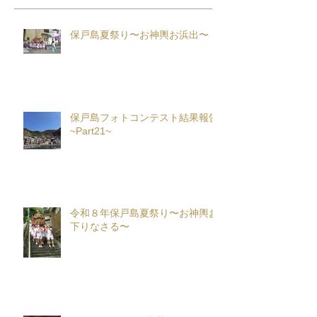
保戸島夏祭り〜お神輿お浜出〜
保戸島フォトコンテスト結果報告
~Part21~
令和８年保戸島夏祭り〜お神輿お
下りなさる〜