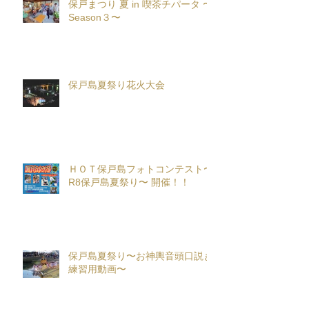
保戸まつり 夏 in 喫茶チパータ 〜
Season３〜
保戸島夏祭り花火大会
ＨＯＴ保戸島フォトコンテスト〜
R8保戸島夏祭り〜 開催！！
保戸島夏祭り〜お神輿音頭口説き
練習用動画〜