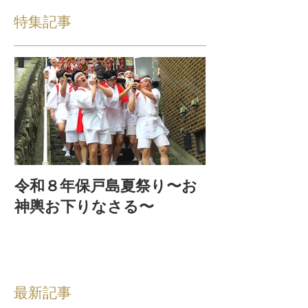
特集記事
令和８年保戸島夏祭り〜お
『保戸フラ』
神輿お下りなさる〜
集！
最新記事