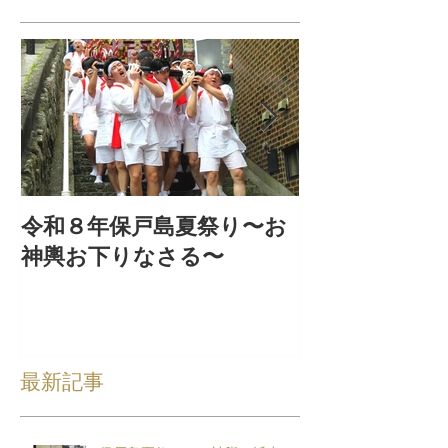
令和８年保戸島夏祭り〜お
『保戸フラ』
神輿お下りなさる〜
集！
最新記事