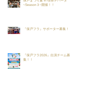
保戸まつり夏 in 喫茶チパータ
~Season３~開催！！
『保戸フラ』サポーター募集！
『保戸フラ2026』出演チーム募
集！！
アーカイブ
2026年8月
（1）
1件の記事