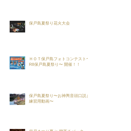
保戸島夏祭り花火大会
ＨＯＴ保戸島フォトコンテスト〜
R8保戸島夏祭り〜 開催！！
保戸島夏祭り〜お神輿音頭口説き
練習用動画〜