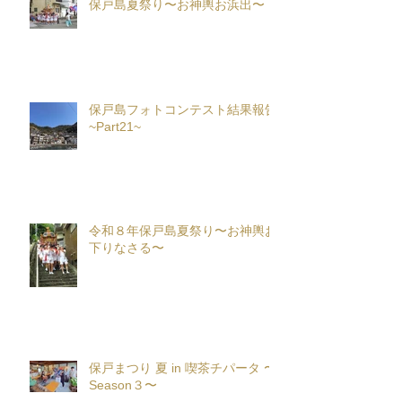
保戸島夏祭り〜お神輿お浜出〜
保戸島フォトコンテスト結果報告
~Part21~
令和８年保戸島夏祭り〜お神輿お
下りなさる〜
保戸まつり 夏 in 喫茶チパータ 〜
Season３〜