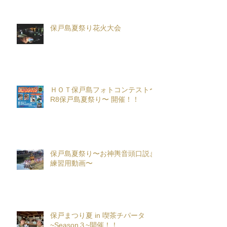
保戸島夏祭り花火大会
ＨＯＴ保戸島フォトコンテスト〜
R8保戸島夏祭り〜 開催！！
保戸島夏祭り〜お神輿音頭口説き
練習用動画〜
保戸まつり夏 in 喫茶チパータ
~Season３~開催！！