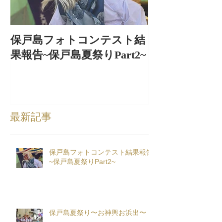
保戸島フォトコンテスト結
保戸島夏祭り
果報告~保戸島夏祭りPart2~
出〜
最新記事
保戸島フォトコンテスト結果報告
~保戸島夏祭りPart2~
保戸島夏祭り〜お神輿お浜出〜