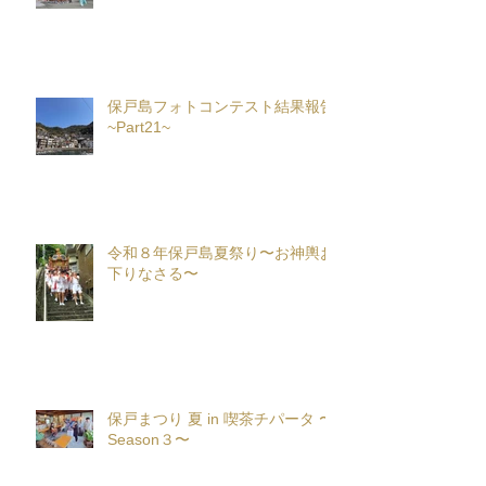
保戸島フォトコンテスト結果報告
~Part21~
令和８年保戸島夏祭り〜お神輿お
下りなさる〜
保戸まつり 夏 in 喫茶チパータ 〜
Season３〜