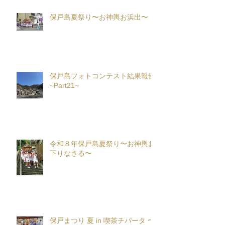
保戸島夏祭り〜お神輿お浜出〜
保戸島フォトコンテスト結果報告
~Part21~
令和８年保戸島夏祭り〜お神輿お
下りなさる〜
保戸まつり 夏 in 喫茶チパータ 〜