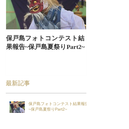
保戸島フォトコンテスト結
保戸島夏祭り
果報告~保戸島夏祭りPart2~
出〜
最新記事
保戸島フォトコンテスト結果報告
~保戸島夏祭りPart2~