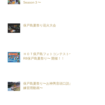
Season３〜
保戸島夏祭り花火大会
ＨＯＴ保戸島フォトコンテスト〜
R8保戸島夏祭り〜 開催！！
保戸島夏祭り〜お神輿音頭口説き
練習用動画〜