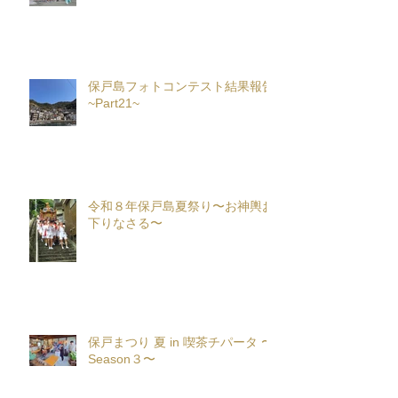
保戸島フォトコンテスト結果報告
~Part21~
令和８年保戸島夏祭り〜お神輿お
下りなさる〜
保戸まつり 夏 in 喫茶チパータ 〜
Season３〜