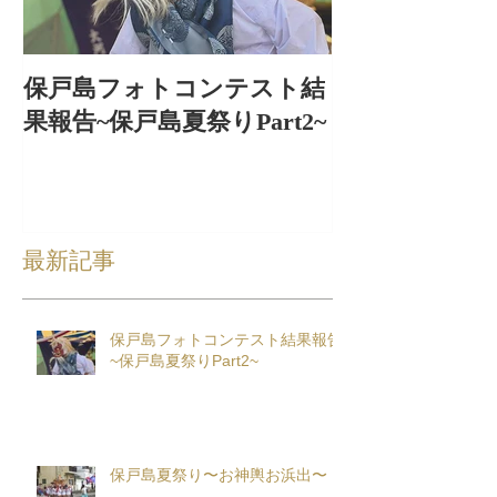
保戸島フォトコンテスト結
保戸島夏祭り
果報告~保戸島夏祭りPart2~
出〜
最新記事
保戸島フォトコンテスト結果報告
~保戸島夏祭りPart2~
保戸島夏祭り〜お神輿お浜出〜