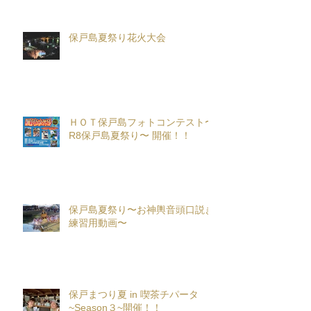
保戸島夏祭り花火大会
ＨＯＴ保戸島フォトコンテスト〜
R8保戸島夏祭り〜 開催！！
保戸島夏祭り〜お神輿音頭口説き
練習用動画〜
保戸まつり夏 in 喫茶チパータ
~Season３~開催！！