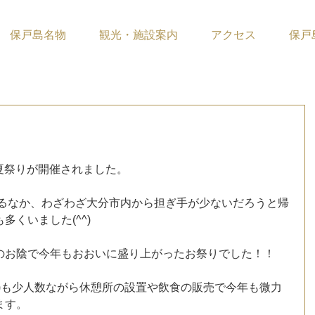
保戸島名物
観光・施設案内
アクセス
保戸
ています。
戸島夏祭りが開催されました。
するなか、わざわざ大分市内から担ぎ手が少ないだろうと帰
くいました(^^)
のお陰で今年もおおいに盛り上がったお祭りでした！！
)も少人数ながら休憩所の設置や飲食の販売で今年も微力
ます。