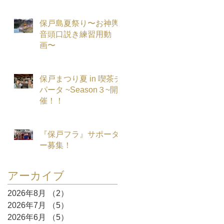
保戸島夏祭り〜お神輿
音頭口説き練習用動
画〜
保戸まつり夏 in 喫茶チ
パータ ~Season３~開
催！！
『保戸フラ』サポータ
ー募集！
アーカイブ
2026年8月
（2）
2件の記事
2026年7月
（5）
5件の記事
2026年6月
（5）
5件の記事