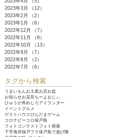
2023年4月
（5）
5件の記事
2023年3月
（12）
12件の記事
2023年2月
（2）
2件の記事
2023年1月
（6）
6件の記事
2022年12月
（7）
7件の記事
2022年11月
（8）
8件の記事
2022年10月
（13）
13件の記事
2022年9月
（7）
7件の記事
2022年8月
（2）
2件の記事
2022年7月
（6）
6件の記事
タグから検索
うまいもん
お土産
お店
お盆
お知らせ
お花見
ちーよおじぃ
ひゅうが丼
めじろ
アイランダー
イベント
グルメ
ゲストハウスびんだま
ゲーム
コロナ
ビーコロ保戸島
フォトコンテスト
フォト探索
下手海岸
保戸フラ
保戸島で遊び隊