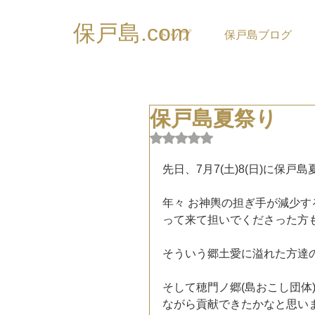
保戸島.com
トップ
保戸島ブログ
保戸島夏祭り
5つ星のうちNaNと評価され
先日、7月7(土)8(日)に保
年々 お神輿の担ぎ手が減少
って来て担いでくださった方も多
そういう郷土愛に溢れた方達
そして穂門ノ郷(島おこし団体
ながら貢献できたかなと思い