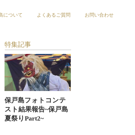
島について
よくあるご質問
お問い合わせ
特集記事
保戸島フォトコンテ
保戸島夏祭り〜お神
スト結果報告~保戸島
輿お浜出〜
夏祭りPart2~