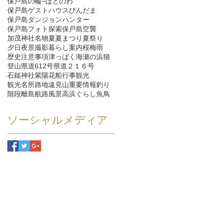
保戸島の輪−ほとのわ
保戸島ゲストハウスびんだま
保戸島ダンジョンハンター
保戸島フォト探索
保戸島空襲
加茂神社
名物
夏
夏まつり
夏祭り
夕日
夜景
撮影
暮らし
案内
桜
梅雨
歴史
注意事項
津っぱく
海
瀬の浜
猫
登山
県道612号
県道２１６号
石鎚神社
紫陽花
船
行事
観光
観光名所
路地
遠見山
重要情報
釣り
階段
離島航路
風景
高浜ぐらし
魚
鳥
ソーシャルメディア