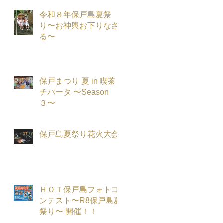
令和８年保戸島夏祭
り〜お神輿お下りなさ
る〜
保戸まつり 夏 in 喫茶
チパータ 〜Season
３〜
保戸島夏祭り花火大会
ＨＯＴ保戸島フォトコ
ンテスト〜R8保戸島夏
祭り〜 開催！！