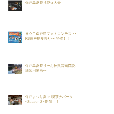
保戸島夏祭り花火大会
ＨＯＴ保戸島フォトコンテスト〜
R8保戸島夏祭り〜 開催！！
保戸島夏祭り〜お神輿音頭口説き
練習用動画〜
保戸まつり夏 in 喫茶チパータ
~Season３~開催！！