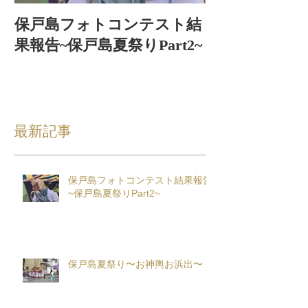
保戸島フォトコンテスト結
保戸島夏祭り
果報告~保戸島夏祭りPart2~
出〜
最新記事
保戸島フォトコンテスト結果報告
~保戸島夏祭りPart2~
保戸島夏祭り〜お神輿お浜出〜