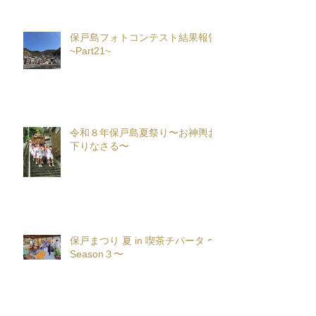
保戸島フォトコンテスト結果報告
~Part21~
令和８年保戸島夏祭り〜お神輿お
下りなさる〜
保戸まつり 夏 in 喫茶チパータ 〜
Season３〜