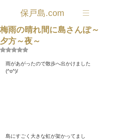
保戸島.com
梅雨の晴れ間に島さんぽ～
夕方～夜～
5つ星のうちNaNと評価されています。
雨があがったので散歩へ出かけました
(^o^)/
島にすごく大きな虹が架かってまし