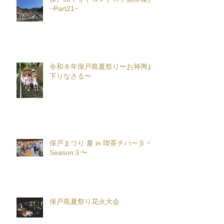
~Part21~
令和８年保戸島夏祭り〜お神輿お
下りなさる〜
保戸まつり 夏 in 喫茶チパータ 〜
Season３〜
保戸島夏祭り花火大会