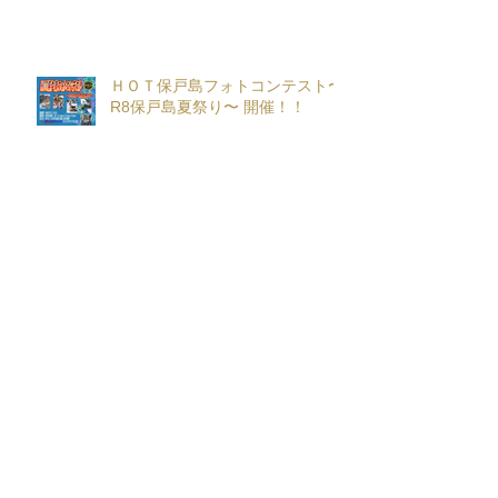
ＨＯＴ保戸島フォトコンテスト〜
R8保戸島夏祭り〜 開催！！
保戸島夏祭り〜お神輿音頭口説き
練習用動画〜
保戸まつり夏 in 喫茶チパータ
~Season３~開催！！
『保戸フラ』サポーター募集！