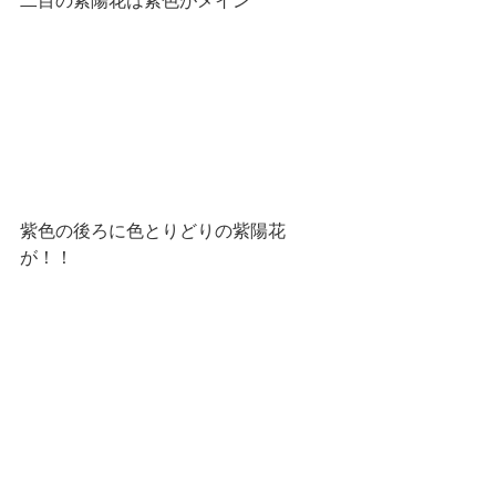
二目の紫陽花は紫色がメイン
紫色の後ろに色とりどりの紫陽花
が！！