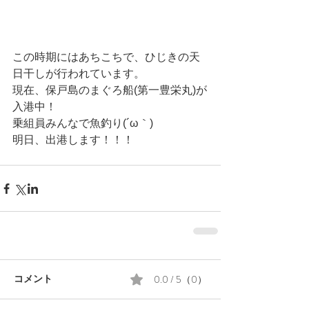
この時期にはあちこちで、ひじきの天
日干しが行われています。
現在、保戸島のまぐろ船(第一豊栄丸)が
入港中！
乗組員みんなで魚釣り(´ω｀)
明日、出港します！！！
0.0 / 5（0）
コメント