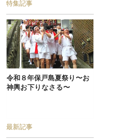
特集記事
令和８年保戸島夏祭り〜お
『保戸フラ』
神輿お下りなさる〜
集！
最新記事