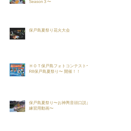
Season３〜
保戸島夏祭り花火大会
ＨＯＴ保戸島フォトコンテスト〜
R8保戸島夏祭り〜 開催！！
保戸島夏祭り〜お神輿音頭口説き
練習用動画〜