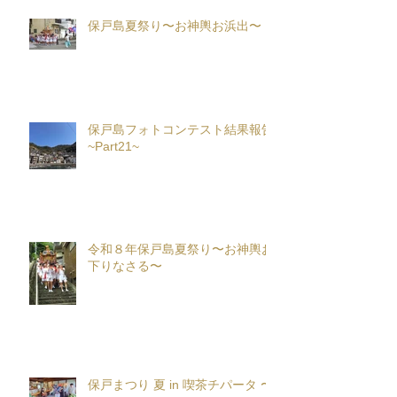
保戸島夏祭り〜お神輿お浜出〜
保戸島フォトコンテスト結果報告
~Part21~
令和８年保戸島夏祭り〜お神輿お
下りなさる〜
保戸まつり 夏 in 喫茶チパータ 〜