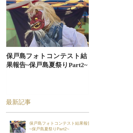
保戸島フォトコンテスト結
保戸島夏祭り
果報告~保戸島夏祭りPart2~
出〜
最新記事
保戸島フォトコンテスト結果報告
~保戸島夏祭りPart2~