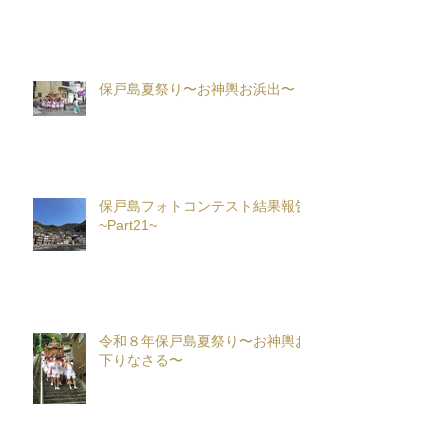
保戸島夏祭り〜お神輿お浜出〜
保戸島フォトコンテスト結果報告
~Part21~
令和８年保戸島夏祭り〜お神輿お
下りなさる〜