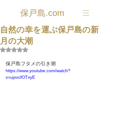
保戸島.com
自然の幸を運ぶ保戸島の新
月の大潮
5つ星のうちNaNと評価されています。
保戸島フタメの引き潮
https://www.youtube.com/watch?
v=ujxvcfOTvyE