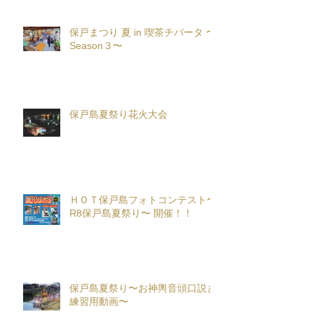
保戸まつり 夏 in 喫茶チパータ 〜
Season３〜
保戸島夏祭り花火大会
ＨＯＴ保戸島フォトコンテスト〜
R8保戸島夏祭り〜 開催！！
保戸島夏祭り〜お神輿音頭口説き
練習用動画〜