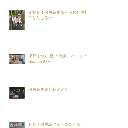
令和８年保戸島夏祭り〜お神輿お
下りなさる〜
保戸まつり 夏 in 喫茶チパータ 〜
Season３〜
保戸島夏祭り花火大会
ＨＯＴ保戸島フォトコンテスト〜