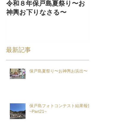
令和８年保戸島夏祭り〜お
『保戸フラ』
神輿お下りなさる〜
集！
最新記事
保戸島夏祭り〜お神輿お浜出〜
保戸島フォトコンテスト結果報告
~Part21~