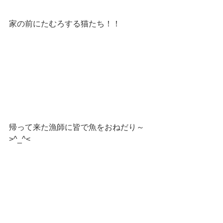
家の前にたむろする猫たち！！
帰って来た漁師に皆で魚をおねだり～
>^_^<