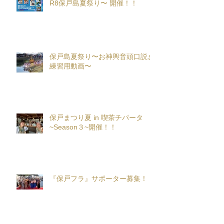
R8保戸島夏祭り〜 開催！！
保戸島夏祭り〜お神輿音頭口説き
練習用動画〜
保戸まつり夏 in 喫茶チパータ
~Season３~開催！！
『保戸フラ』サポーター募集！