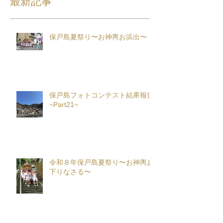
最新記事
保戸島夏祭り〜お神輿お浜出〜
保戸島フォトコンテスト結果報告
~Part21~
令和８年保戸島夏祭り〜お神輿お
下りなさる〜