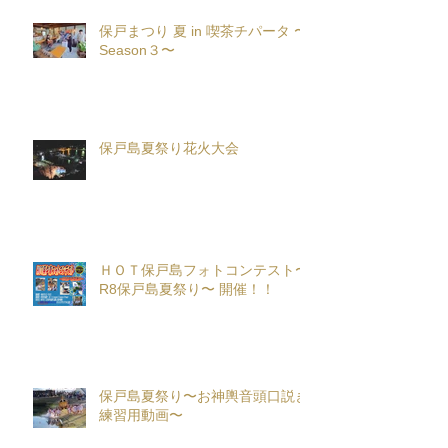
保戸まつり 夏 in 喫茶チパータ 〜
Season３〜
保戸島夏祭り花火大会
ＨＯＴ保戸島フォトコンテスト〜
R8保戸島夏祭り〜 開催！！
保戸島夏祭り〜お神輿音頭口説き
練習用動画〜