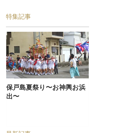
特集記事
保戸島夏祭り〜お神輿お浜
『保戸フラ』
出〜
集！