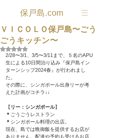
保戸島.com
ＶＩＣＯＬＯ保戸島〜ごう
ごうキッチン〜
5つ星のうちNaNと評価されています。
2/28〜3/1、3/5〜3/11まで、５名のAPU
生による10日間泊り込み『保戸島イン
ターンシップ2024春』が行われまし
た。
その際に、シンガポール出身リーが考
えた計画がコチラ↓↓
【
リー：シンガポール
】
＊
ごうごうレストラン
＊
シンガポール料理の出店。
現在、島では晩御飯を提供するお店が
ありません。配達や予約も受けるお店