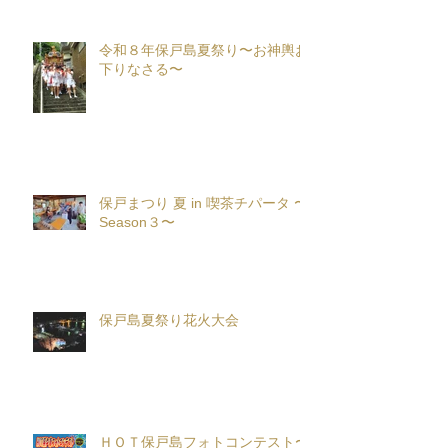
令和８年保戸島夏祭り〜お神輿お
下りなさる〜
保戸まつり 夏 in 喫茶チパータ 〜
Season３〜
保戸島夏祭り花火大会
ＨＯＴ保戸島フォトコンテスト〜