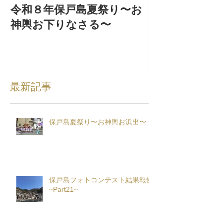
令和８年保戸島夏祭り〜お
『保戸フラ』
神輿お下りなさる〜
集！
最新記事
保戸島夏祭り〜お神輿お浜出〜
保戸島フォトコンテスト結果報告
~Part21~