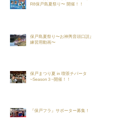
R8保戸島夏祭り〜 開催！！
保戸島夏祭り〜お神輿音頭口説き
練習用動画〜
保戸まつり夏 in 喫茶チパータ
~Season３~開催！！
『保戸フラ』サポーター募集！