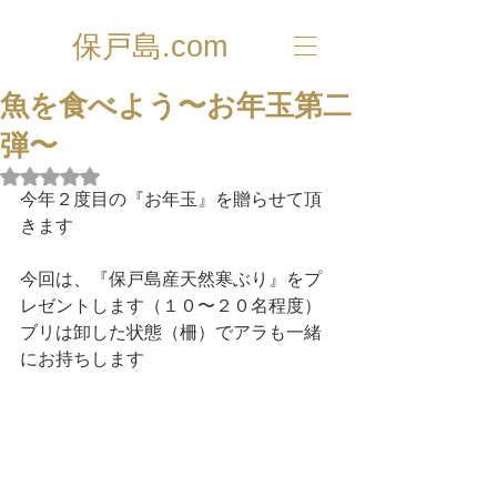
保戸島.com
魚を食べよう〜お年玉第二
弾〜
5つ星のうちNaNと評価されています。
今年２度目の『お年玉』を贈らせて頂
きます
今回は、『保戸島産天然寒ぶり』をプ
レゼントします（１０〜２０名程度）
ブリは卸した状態（柵）でアラも一緒
にお持ちします