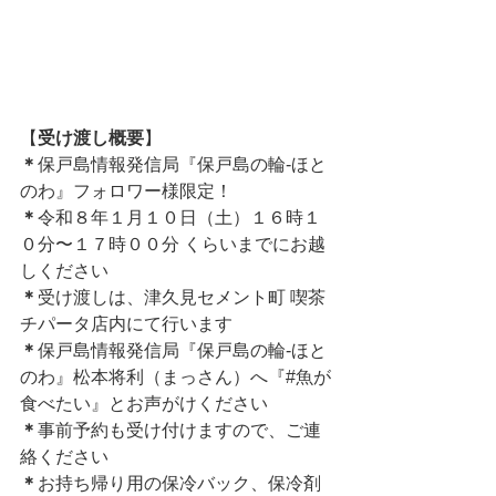
【
受け渡し概要
】
＊
保戸島情報発信局『保戸島の輪‐ほと
のわ』フォロワー様限定！
＊
令和８年１月１０日（土）１６時１
０分〜１７時００分 くらいまでにお越
しください
＊
受け渡しは、津久見セメント町 喫茶
チパータ店内にて行います
＊
保戸島情報発信局『保戸島の輪‐ほと
のわ』松本将利（まっさん）へ『#魚が
食べたい』とお声がけください
＊
事前予約も受け付けますので、ご連
絡ください
＊
お持ち帰り用の保冷バック、保冷剤