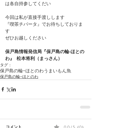
は各自持参してくだい
今回は私が直接手渡しします
『喫茶チパータ』でお待ちしておりま
す
ぜひお越しください
保戸島情報発信局『保戸島の輪‐ほとの
わ』  松本将利（まっさん）
タグ：
保戸島の輪−ほとのわ
うまいもん
魚
保戸島の輪−ほとのわ
0.0 / 5（0）
コメント