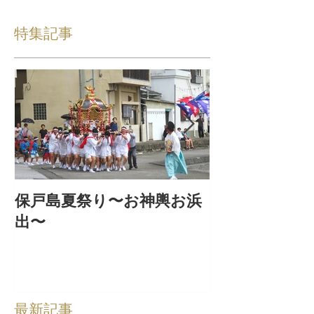
特集記事
保戸島夏祭り〜お神輿お浜
『保戸フラ』
出〜
集！
最新記事