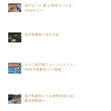
保戸まつり 夏 in 喫茶チパータ 〜
Season３〜
保戸島夏祭り花火大会
ＨＯＴ保戸島フォトコンテスト〜
R8保戸島夏祭り〜 開催！！
保戸島夏祭り〜お神輿音頭口説き
練習用動画〜