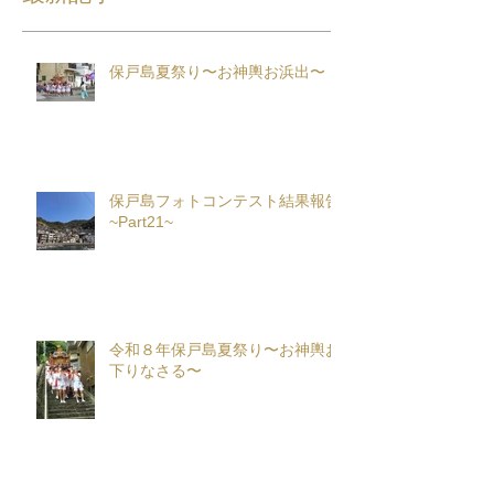
保戸島夏祭り〜お神輿お浜出〜
保戸島フォトコンテスト結果報告
~Part21~
令和８年保戸島夏祭り〜お神輿お
下りなさる〜