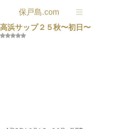
保戸島.com
高浜サップ２５秋〜初日〜
5つ星のうちNaNと評価されています。