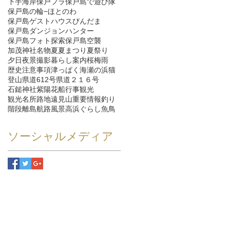
下手海岸
保戸フラ
保戸島で遊び隊
保戸島の輪−ほとのわ
保戸島ゲストハウスびんだま
保戸島ダンジョンハンター
保戸島フォト探索
保戸島空襲
加茂神社
名物
夏
夏まつり
夏祭り
夕日
夜景
撮影
暮らし
案内
桜
梅雨
歴史
注意事項
津っぱく
海
瀬の浜
猫
登山
県道612号
県道２１６号
石鎚神社
紫陽花
船
行事
観光
観光名所
路地
遠見山
重要情報
釣り
階段
離島航路
風景
高浜ぐらし
魚
鳥
ソーシャルメディア