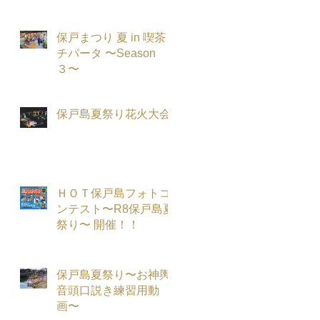
保戸まつり 夏 in 喫茶
チパータ 〜Season
３〜
保戸島夏祭り花火大会
ＨＯＴ保戸島フォトコ
ンテスト〜R8保戸島夏
祭り〜 開催！！
保戸島夏祭り〜お神輿
音頭口説き練習用動
画〜