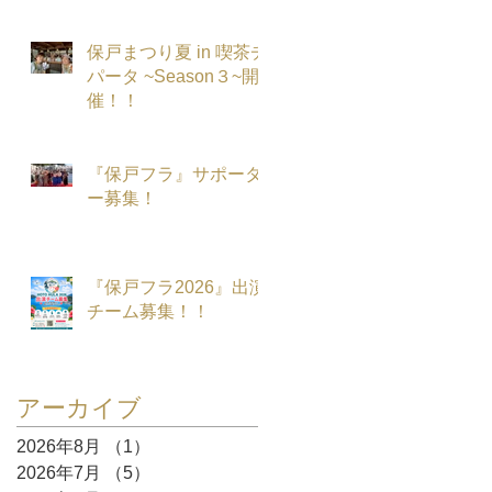
保戸まつり夏 in 喫茶チ
パータ ~Season３~開
催！！
『保戸フラ』サポータ
ー募集！
『保戸フラ2026』出演
チーム募集！！
アーカイブ
2026年8月
（1）
1件の記事
2026年7月
（5）
5件の記事