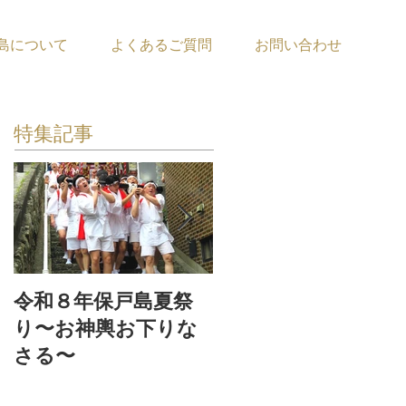
島について
よくあるご質問
お問い合わせ
特集記事
令和８年保戸島夏祭
『保戸フラ』サポー
り〜お神輿お下りな
ター募集！
さる〜