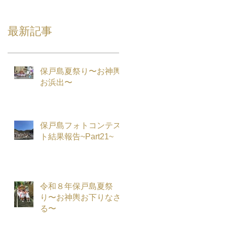
最新記事
保戸島夏祭り〜お神輿
お浜出〜
保戸島フォトコンテス
ト結果報告~Part21~
令和８年保戸島夏祭
り〜お神輿お下りなさ
る〜