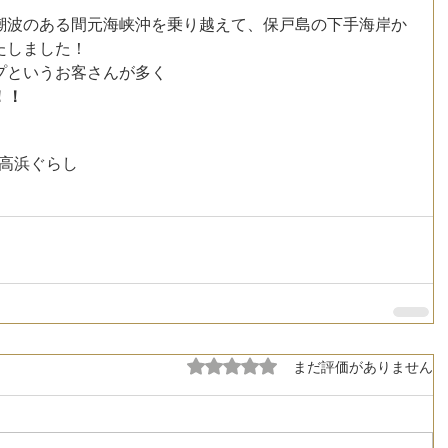
潮波のある間元海峡沖を乗り越えて、保戸島の下手海岸か
たしました！
プというお客さんが多く
！！
高浜ぐらし
5つ星のうち0と評価されています。
まだ評価がありません