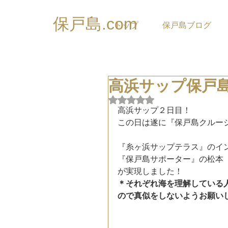
保戸島.com
トップ
保戸島ブログ
高浜サップ保戸
5つ星のうちNaNと評価され
高浜サップ２日目！
この日は遂に『保戸島クルー
『糸ヶ浜サップテラス』のイ
『保戸島サポーター』の松本
が実現しました！
＊それぞれ海を理解している
ので真似をしないようお願い