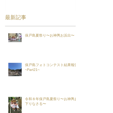
最新記事
保戸島夏祭り〜お神輿お浜出〜
保戸島フォトコンテスト結果報告
~Part21~
令和８年保戸島夏祭り〜お神輿お
下りなさる〜