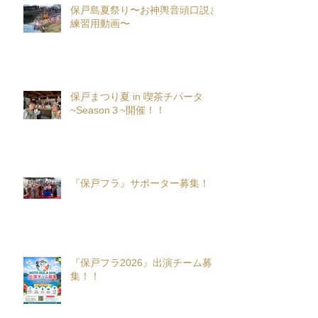
保戸島夏祭り〜お神輿音頭口説き
練習用動画〜
保戸まつり夏 in 喫茶チパータ
~Season３~開催！！
『保戸フラ』サポーター募集！
『保戸フラ2026』出演チーム募
集！！