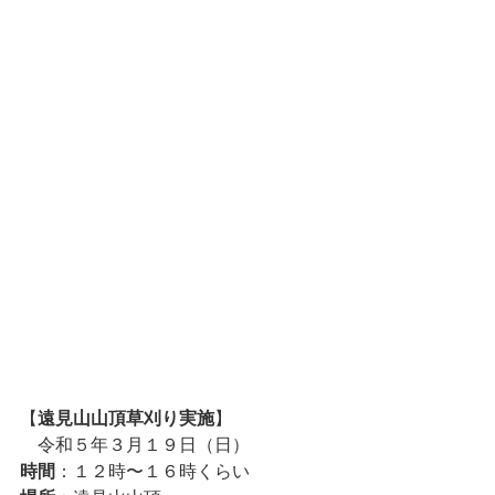
【
遠見山山頂草刈り実施
】
　令和５年３月１９日（日）
時間
：１２時〜１６時くらい