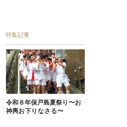
特集記事
令和８年保戸島夏祭り〜お
『保戸フラ』
神輿お下りなさる〜
集！