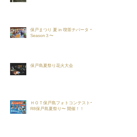
保戸まつり 夏 in 喫茶チパータ 〜
Season３〜
保戸島夏祭り花火大会
ＨＯＴ保戸島フォトコンテスト〜
R8保戸島夏祭り〜 開催！！