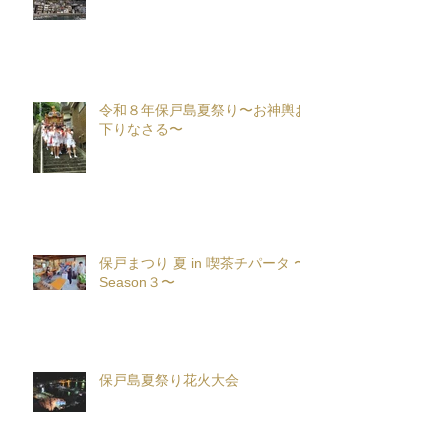
令和８年保戸島夏祭り〜お神輿お
下りなさる〜
保戸まつり 夏 in 喫茶チパータ 〜
Season３〜
保戸島夏祭り花火大会