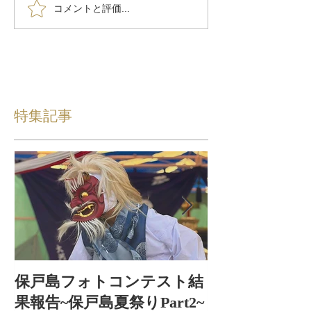
コメントと評価...
特集記事
保戸島フォトコンテスト結
保戸島夏祭り
果報告~保戸島夏祭りPart2~
出〜