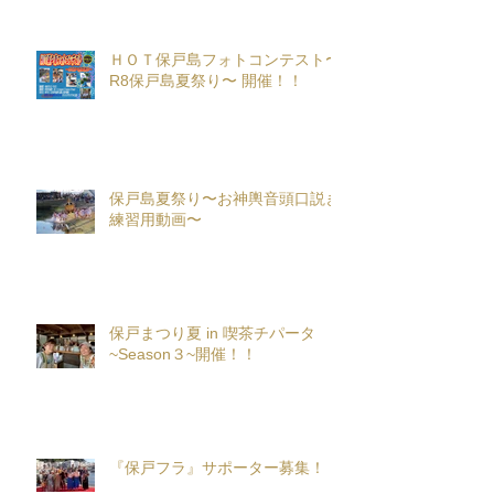
ＨＯＴ保戸島フォトコンテスト〜
R8保戸島夏祭り〜 開催！！
保戸島夏祭り〜お神輿音頭口説き
練習用動画〜
保戸まつり夏 in 喫茶チパータ
~Season３~開催！！
『保戸フラ』サポーター募集！